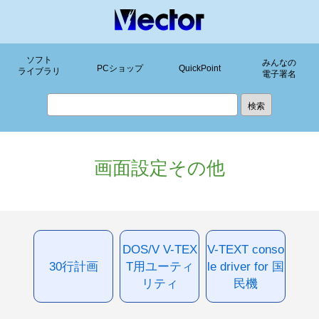
ソフト
みんなの
PCショップ
QuickPoint
ライブラリ
電子署名
画面設定その他
DOS/V V-TEX
V-TEXT conso
30行計画
T用ユーティ
le driver for 国
リティ
民機