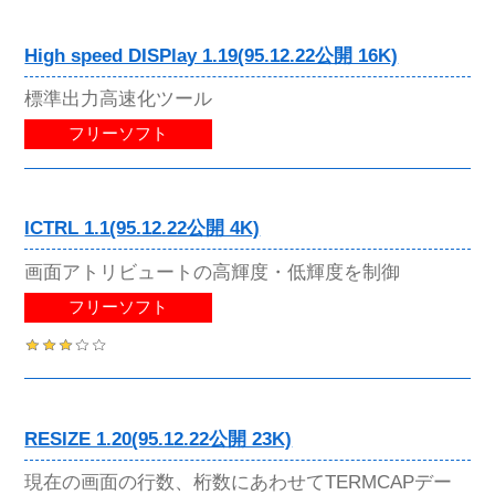
High speed DISPlay 1.19(95.12.22公開 16K)
標準出力高速化ツール
フリーソフト
ICTRL 1.1(95.12.22公開 4K)
画面アトリビュートの高輝度・低輝度を制御
フリーソフト
RESIZE 1.20(95.12.22公開 23K)
現在の画面の行数、桁数にあわせてTERMCAPデー