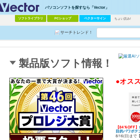
パソコンソフトを探すなら「Vector」
ソフトライブラリ
PCショップ
ベクターサイン
ちょい読み!
サーチトレンド！
製品版ソフト情報！
●オス
【84％OFF】
目的パワポテ
8/16(日)ま