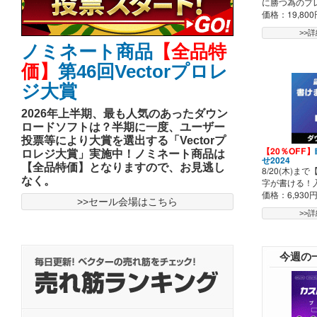
に勝つ為のプ
価格：19,800
>>
ノミネート商品
【全品特
価】
第46回Vectorプロレ
ジ大賞
2026年上半期、最も人気のあったダウン
ロードソフトは？半期に一度、ユーザー
投票等により大賞を選出する「Vectorプ
【20％OFF】
ロレジ大賞」実施中！ノミネート商品は
せ2024
【全品特価】となりますので、お見逃し
8/20(木)まで
なく。
字が書ける！
価格：6,930
>>セール会場はこちら
>>
今週の