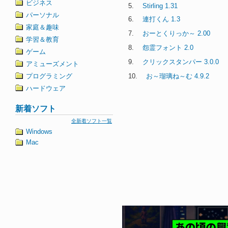
ビジネス
5.
Stirling 1.31
パーソナル
6.
連打くん 1.3
家庭＆趣味
7.
おーとくりっか～ 2.00
学習＆教育
8.
怨霊フォント 2.0
ゲーム
9.
クリックスタンパー 3.0.0
アミューズメント
プログラミング
10.
お～瑠璃ね～む 4.9.2
ハードウェア
新着ソフト
全新着ソフト一覧
Windows
Mac