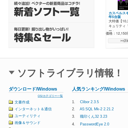
[撮メモ Pro
プチャ ＆ OC
カスペルスキ
8/16(日)ま
年5台版
ャプチャ、テ
大特価【10
OK
キュリティ
価格：7,480
ー」
価格：12,150
>>
>>
ソフトライブラリ情報！
ダウンロード/Windows
人気ランキング/Windows
OS/カテゴリー一覧
1.
Clibor 2.3.5
文書作成
インターネット＆通信
2.
A5:SQL Mk-2 2.21.2
ユーティリティ
3.
職印くん32 3.23
画像＆サウンド
4.
PasswordEye 2.0