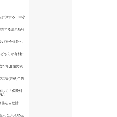
を計算する、中小
控除する源泉所得
及び社会保険へ
のどちらが有利に
成27年度住民税
除等(異動)申告
布して「保険料
K)
価格を自動計
13.04.05公