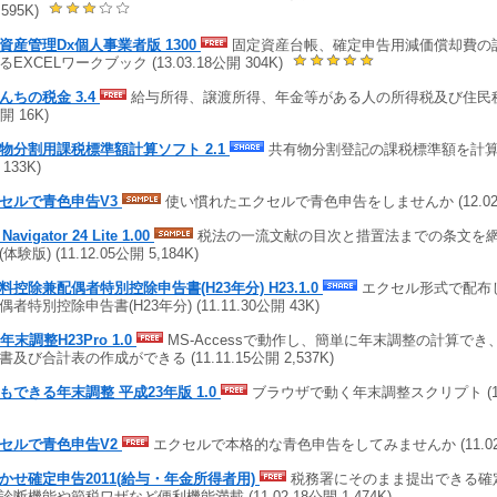
,595K)
資産管理Dx個人事業者版 1300
固定資産台帳、確定申告用減価償却費の
るEXCELワークブック (13.03.18公開 304K)
んちの税金 3.4
給与所得、譲渡所得、年金等がある人の所得税及び住民税を計算
開 16K)
物分割用課税標準額計算ソフト 2.1
共有物分割登記の課税標準額を計算する 
133K)
セルで青色申告V3
使い慣れたエクセルで青色申告をしませんか (12.02.13
Navigator 24 Lite 1.00
税法の一流文献の目次と措置法までの条文を
体験版) (11.12.05公開 5,184K)
料控除兼配偶者特別控除申告書(H23年分) H23.1.0
エクセル形式で配布
者特別控除申告書(H23年分) (11.11.30公開 43K)
年末調整H23Pro 1.0
MS-Accessで動作し、簡単に年末調整の計算で
書及び合計表の作成ができる (11.11.15公開 2,537K)
もできる年末調整 平成23年版 1.0
ブラウザで動く年末調整スクリプト (11.1
セルで青色申告V2
エクセルで本格的な青色申告をしてみませんか (11.02.23
かせ確定申告2011(給与・年金所得者用)
税務署にそのまま提出できる確
診断機能や節税ワザなど便利機能満載 (11.02.18公開 1,474K)