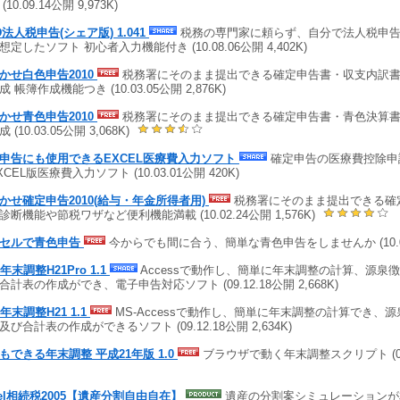
(10.09.14公開 9,973K)
D法人税申告(シェア版) 1.041
税務の専門家に頼らず、自分で法人税申告
想定したソフト 初心者入力機能付き (10.08.06公開 4,402K)
かせ白色申告2010
税務署にそのまま提出できる確定申告書・収支内訳
 帳簿作成機能つき (10.03.05公開 2,876K)
かせ青色申告2010
税務署にそのまま提出できる確定申告書・青色決算
 (10.03.05公開 3,068K)
申告にも使用できるEXCEL医療費入力ソフト
確定申告の医療費控除申
CEL版医療費入力ソフト (10.03.01公開 420K)
かせ確定申告2010(給与・年金所得者用)
税務署にそのまま提出できる確
診断機能や節税ワザなど便利機能満載 (10.02.24公開 1,576K)
セルで青色申告
今からでも間に合う、簡単な青色申告をしませんか (10.02.
年末調整H21Pro 1.1
Accessで動作し、簡単に年末調整の計算、源泉
合計表の作成ができ、電子申告対応ソフト (09.12.18公開 2,668K)
A年末調整H21 1.1
MS-Accessで動作し、簡単に年末調整の計算でき、
及び合計表の作成ができるソフト (09.12.18公開 2,634K)
もできる年末調整 平成21年版 1.0
ブラウザで動く年末調整スクリプト (09.1
cel相続税2005【遺産分割自由自在】
遺産の分割案シミュレーションが