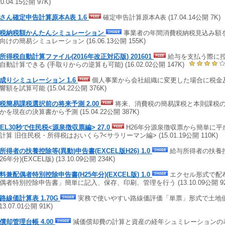
20.04.15公開 97K)
さん確定申告計算原本A表 1.6
確定申告計算原本A表 (17.04.14公開 7K)
税納税額かんたんシミュレーション
事業者の年間消費税納税見込み額
向けの簡易シミュレーション (16.06.13公開 155K)
所得税自動計算ファイル(2016年改正対応版) 201601
給与を支払う際に
自動計算できる (手取りからの逆算も可能) (16.02.02公開 147K)
成りシミュレーション 1.6
個人事業から会社組織に変更した場合に税金
額を試算可能 (15.04.22公開 376K)
税簡易課税選択前の将来予測 2.00
将来、消費税の簡易課税と本則課税
かを現在の決算書から予測 (15.04.22公開 387K)
CEL30秒で住民税<源泉徴収票編> 27.0
H26年分源泉徴収票から簡単に平
計算 旧住民税・所得税はおいくら?<サラリーマン編> (15.01.19公開 110K)
所得者の扶養控除等(異動)申告書(EXCEL版H26) 1.0
給与所得者の扶養控
26年分)(EXCEL版) (13.10.09公開 234K)
料兼配偶者特別控除申告書(H25年分)(EXCEL版) 1.0
エクセル形式で配
偶者特別控除申告書」簡単に記入、保存、印刷、管理を行う (13.10.09公開 92
路線価計算表 1.70G
実務で使いやすい路線価評価「単票」形式で土地
(13.07.01公開 91K)
償却管理台帳 4.00
減価償却費の計算と資産の経年シュミレーションの表示 (