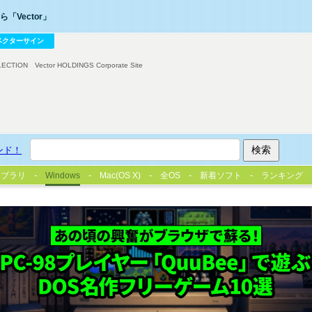
「Vector」
ベクターサイン
LECTION
Vector HOLDINGS Corporate Site
ンド！
イブラリ
Windows
Mac(OS X)
全OS
新着ソフト
ランキング