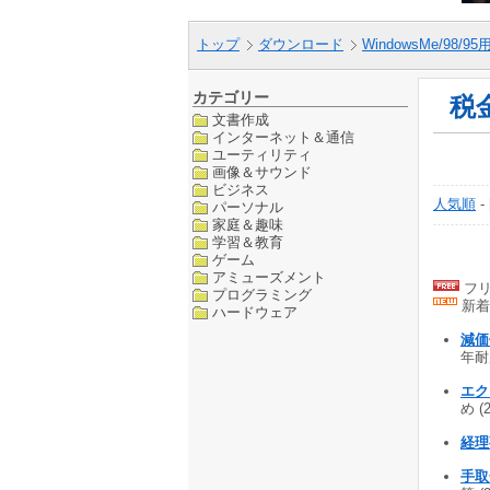
トップ
ダウンロード
WindowsMe/98/9
カテゴリー
税
文書作成
インターネット＆通信
ユーティリティ
画像＆サウンド
ビジネス
人気順
-
パーソナル
家庭＆趣味
学習＆教育
ゲーム
アミューズメント
フリ
プログラミング
新着
ハードウェア
減価
年耐用
エク
め (
経理
手取