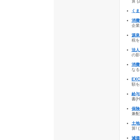
算 (
くま
消費
企業
源泉
税を
法人
の影響
消費
なる
EX
額を
給与
書(H
保険
兼配
土地
算! 
減価