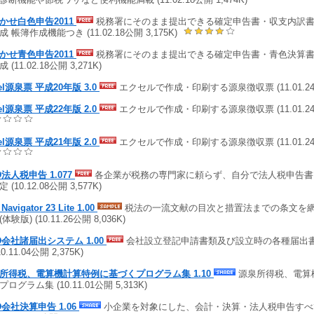
かせ白色申告2011
税務署にそのまま提出できる確定申告書・収支内訳
 帳簿作成機能つき (11.02.18公開 3,175K)
かせ青色申告2011
税務署にそのまま提出できる確定申告書・青色決算
 (11.02.18公開 3,271K)
el源泉票 平成20年版 3.0
エクセルで作成・印刷する源泉徴収票 (11.01.24公
el源泉票 平成22年版 2.0
エクセルで作成・印刷する源泉徴収票 (11.01.24
el源泉票 平成21年版 2.0
エクセルで作成・印刷する源泉徴収票 (11.01.24
D法人税申告 1.077
各企業が税務の専門家に頼らず、自分で法人税申告書
 (10.12.08公開 3,577K)
Navigator 23 Lite 1.00
税法の一流文献の目次と措置法までの条文を
体験版) (10.11.26公開 8,036K)
D会社諸届出システム 1.00
会社設立登記申請書類及び設立時の各種届出
10.11.04公開 2,375K)
所得税、電算機計算特例に基づくプログラム集 1.10
源泉所得税、電算
ログラム集 (10.11.01公開 5,313K)
D会社決算申告 1.06
小企業を対象にした、会計・決算・法人税申告すべ