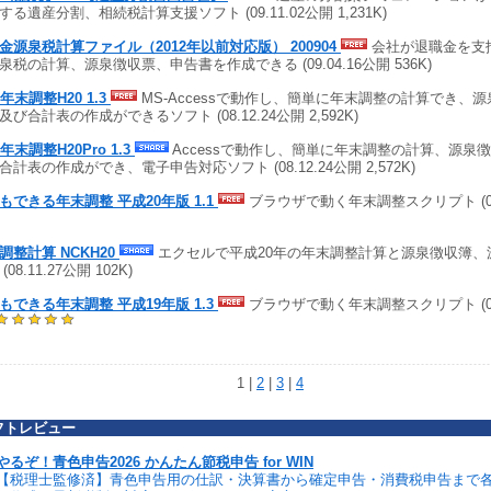
する遺産分割、相続税計算支援ソフト (09.11.02公開 1,231K)
金源泉税計算ファイル（2012年以前対応版） 200904
会社が退職金を支
泉税の計算、源泉徴収票、申告書を作成できる (09.04.16公開 536K)
A年末調整H20 1.3
MS-Accessで動作し、簡単に年末調整の計算でき、
及び合計表の作成ができるソフト (08.12.24公開 2,592K)
年末調整H20Pro 1.3
Accessで動作し、簡単に年末調整の計算、源泉
合計表の作成ができ、電子申告対応ソフト (08.12.24公開 2,572K)
もできる年末調整 平成20年版 1.1
ブラウザで動く年末調整スクリプト (08.1
調整計算 NCKH20
エクセルで平成20年の年末調整計算と源泉徴収簿、
(08.11.27公開 102K)
もできる年末調整 平成19年版 1.3
ブラウザで動く年末調整スクリプト (08.1
1 |
2
|
3
|
4
フトレビュー
やるぞ！青色申告2026 かんたん節税申告 for WIN
【税理士監修済】青色申告用の仕訳・決算書から確定申告・消費税申告まで