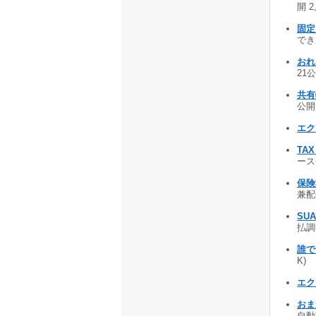
開 2
固定
でき
おれ
21公
共有
公開 
エク
TAX 
ース(
保険
兼配偶
SUA
払調
誰で
K)
エク
おま
自動