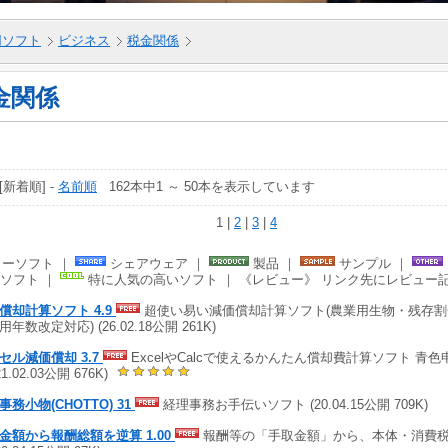
5用ソフト
ビジネス
税金関係
金関係
 [新着順] -
名前順
162本中1 ～ 50本を表示しています
1 |
2
|
3
|
4
ーソフト ｜
シェアウェア ｜
製品 ｜
サンプル ｜
ソフト ｜
特に人気の高いソフト ｜ 《レビュー》 リンク先にレビュー
償却計算ソフト 4.9
超使い易い減価償却計算ソフト(農業用生物・残存割
年数改定対応) (26.02.18公開 261K)
セル減価償却 3.7
ExcelやCalcで使えるかんたん償却費計算ソフト 青
21.02.03公開 676K)
事務小物(CHOTTO) 31
経理事務お手伝いソフト (20.04.15公開 709K)
金額から報酬総額を逆算 1.00
報酬等の「手取金額」から、本体・消費