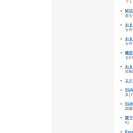
フト 
MS
面を
おま
を作成
おま
を作成
確定
るEX
おま
自動
エク
SUA
及び
SU
調書
誰で
K)
Ex