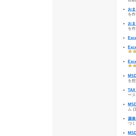
おま
を作成
おま
を作成
Exc
Exc
Exc
MS
を想定
TAX 
ース(
MS
ム (
源泉
づくプ
MS