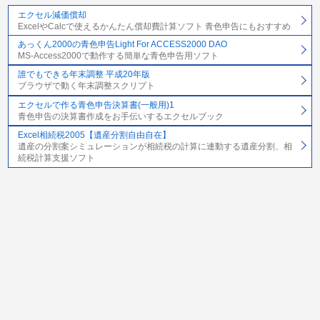
エクセル減価償却
ExcelやCalcで使えるかんたん償却費計算ソフト 青色申告にもおすすめ
あっくん2000の青色申告Light For ACCESS2000 DAO
MS-Access2000で動作する簡単な青色申告用ソフト
誰でもできる年末調整 平成20年版
ブラウザで動く年末調整スクリプト
エクセルで作る青色申告決算書(一般用)1
青色申告の決算書作成をお手伝いするエクセルブック
Excel相続税2005【遺産分割自由自在】
遺産の分割案シミュレーションが相続税の計算に連動する遺産分割、相
続税計算支援ソフト