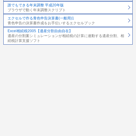
誰でもできる年末調整 平成20年版
ブラウザで動く年末調整スクリプト
エクセルで作る青色申告決算書(一般用)1
青色申告の決算書作成をお手伝いするエクセルブック
Excel相続税2005【遺産分割自由自在】
遺産の分割案シミュレーションが相続税の計算に連動する遺産分割、相
続税計算支援ソフト