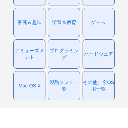
家庭＆趣味
学習＆教育
ゲーム
アミューズメ
プログラミン
ハードウェア
ント
グ
製品ソフト一
その他、全OS
Mac OS X
覧
用一覧