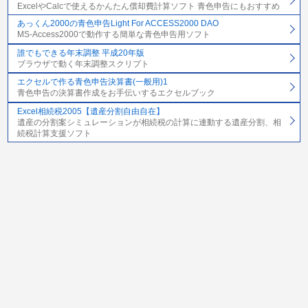
ExcelやCalcで使えるかんたん償却費計算ソフト 青色申告にもおすすめ
あっくん2000の青色申告Light For ACCESS2000 DAO
MS-Access2000で動作する簡単な青色申告用ソフト
誰でもできる年末調整 平成20年版
ブラウザで動く年末調整スクリプト
エクセルで作る青色申告決算書(一般用)1
青色申告の決算書作成をお手伝いするエクセルブック
Excel相続税2005【遺産分割自由自在】
遺産の分割案シミュレーションが相続税の計算に連動する遺産分割、相
続税計算支援ソフト