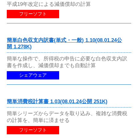
平成19年改定による減価償却の計算
フリーソフト
簡単白色収支内訳書(単式・一般) 1.10(08.01.24公
開 1,278K)
簡単な操作で、所得税の申告に必要な白色収支内訳
書を作成し、減価償却までも自動計算
シェアウェア
簡単消費税計算書 1.03(08.01.24公開 251K)
簡単シリーズからデータを取り込み、複雑な消費税
の計算を、簡単に済ませる
フリーソフト