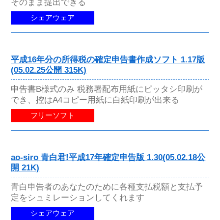
そのまま提出できる
シェアウェア
平成16年分の所得税の確定申告書作成ソフト 1.17版
(05.02.25公開 315K)
申告書B様式のみ 税務署配布用紙にピッタシ印刷が
でき、控はA4コピー用紙に白紙印刷が出来る
フリーソフト
ao-siro 青白君!平成17年確定申告版 1.30(05.02.18公
開 21K)
青白申告者のあなたのために各種支払税額と支払予
定をシュミレーションしてくれます
シェアウェア