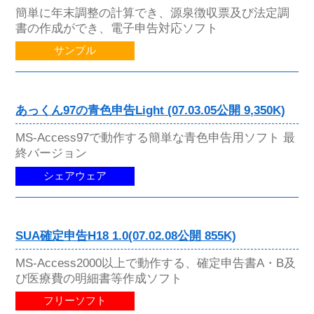
簡単に年末調整の計算でき、源泉徴収票及び法定調
書の作成ができ、電子申告対応ソフト
サンプル
あっくん97の青色申告Light (07.03.05公開 9,350K)
MS-Access97で動作する簡単な青色申告用ソフト 最
終バージョン
シェアウェア
SUA確定申告H18 1.0(07.02.08公開 855K)
MS-Access2000以上で動作する、確定申告書A・B及
び医療費の明細書等作成ソフト
フリーソフト