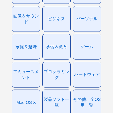
画像＆サウン
ビジネス
パーソナル
ド
家庭＆趣味
学習＆教育
ゲーム
アミューズメ
プログラミン
ハードウェア
ント
グ
製品ソフト一
その他、全OS
Mac OS X
覧
用一覧