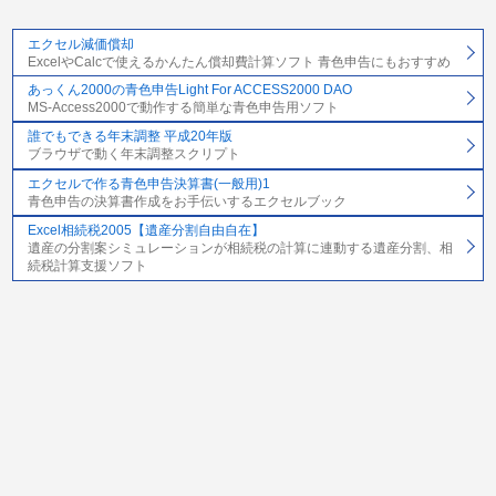
エクセル減価償却
ExcelやCalcで使えるかんたん償却費計算ソフト 青色申告にもおすすめ
あっくん2000の青色申告Light For ACCESS2000 DAO
MS-Access2000で動作する簡単な青色申告用ソフト
誰でもできる年末調整 平成20年版
ブラウザで動く年末調整スクリプト
エクセルで作る青色申告決算書(一般用)1
青色申告の決算書作成をお手伝いするエクセルブック
Excel相続税2005【遺産分割自由自在】
遺産の分割案シミュレーションが相続税の計算に連動する遺産分割、相
続税計算支援ソフト