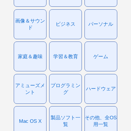
画像＆サウン
ビジネス
パーソナル
ド
家庭＆趣味
学習＆教育
ゲーム
アミューズメ
プログラミン
ハードウェア
ント
グ
製品ソフト一
その他、全OS
Mac OS X
覧
用一覧