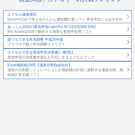
エクセル減価償却
ExcelやCalcで使えるかんたん償却費計算ソフト 青色申告にもおすすめ
あっくん2000の青色申告Light For ACCESS2000 DAO
MS-Access2000で動作する簡単な青色申告用ソフト
誰でもできる年末調整 平成20年版
ブラウザで動く年末調整スクリプト
エクセルで作る青色申告決算書(一般用)1
青色申告の決算書作成をお手伝いするエクセルブック
Excel相続税2005【遺産分割自由自在】
遺産の分割案シミュレーションが相続税の計算に連動する遺産分割、相
続税計算支援ソフト