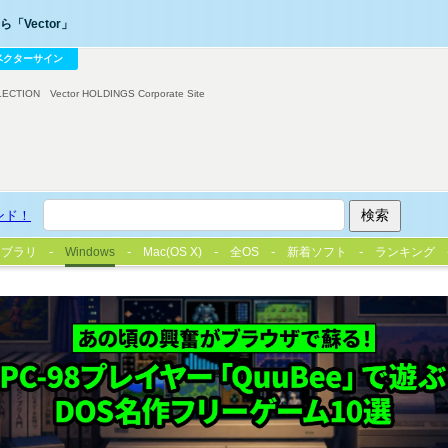
「Vector」
ベクターサイン
LECTION
Vector HOLDINGS Corporate Site
ンド！
イブラリ
Windows
Mac(OS X)
全OS
新着ソフト
ランキング