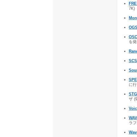
FRE
7K)
Mor
OGS
OSC
を発
Ran
SC
Sou
SP
に行
STG
ザ (
Voic
WA
ラフ表
Wav