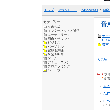
トップ
ダウンロード
Windows3.1
画像
カテゴリー
音
文書作成
インターネット＆通信
ユーティリティ
オー
画像＆サウンド
CD 
ビジネス
音声
パーソナル
家庭＆趣味
学習＆教育
ゲーム
人気順
-
アミューズメント
プログラミング
ハードウェア
フリ
新着
Audi
AUT
EPS
6.1