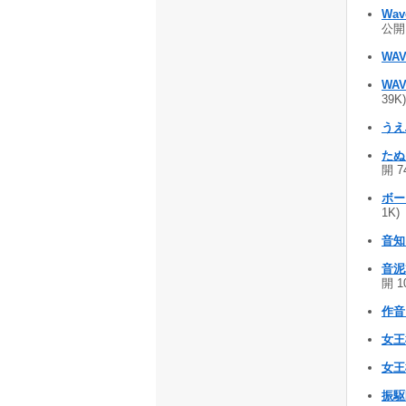
Wa
公開 
WAV
WA
39K
うえ
たぬ
開 7
ボー
1K)
音知 
音泥君
開 1
作音 
女王様
女王
振駆