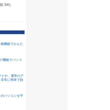
 30K)
各種機能でかんた
ラグ機能でパソコ
ソフトや、通常のア
、非常に簡単で効
たのパソコンを守