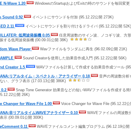
E N-Wave 1.20
WindowsのStartupおよびExitの時のサウンドを毎回変更 (9
e Sound 0.92
イベントにサウンドを付加 (95.12.22公開 273K)
ED 2.11
イベントにサウンドを割り付けるドライバ (95.12.22公開 52K
ILLATER: 低周波発振機 0.05
任意周波数のサイン波、ノコギリ波、方形
振する低周波発振機 (00.09.01公開 38K)
dom Wave Player
Wavファイルをランダムに再生 (96.02.09公開 21K)
SAMPLE
Sound Creatorを使用した効果音作成入門 (95.12.22公開 56K)
nd Creator 1.5
WAVファイルを計算して作成する効果音作成ツール (95.12
EANA:リアルタイム・スペクトル・アナライザー 0.18
音声の周波数分析
ない、グラフ表示 (17.03.13公開 386K)
 0.2
Snap Tone Generator 効果音などの短いWAVファイルを作成す
95.12.22公開 26K)
e Changer for Wave File 1.00
Voice Changer for Wave File (95.12.22
VANA:非リアルタイムWAVEアナライザー 0.10
WAVEファイルの周波数
示 (00.09.01公開 300K)
eComment 0.11
WAVEファイルコメント編集プログラム (96.12.19公開 2