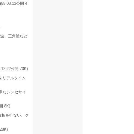
9.08.13公開 4
)
波、三角波など
.22公開 70K)
をリアルタイム
る簡単なシンセサイ
公開 8K)
分析を行ない、グ
8K)