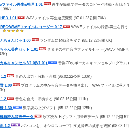
veファイル再生&整理 1.01
再生が簡単でデータのコピーや移動・削除もできる 
138K)
HED 1.01
WAVファイル 再生速度変更 (97.01.23公開 70K)
VREC:WAVEファイルレコーダー 0.17
WAVEファイルの録音/再生を行う (09
)
ぶちぇんじゃ 1.00
ランダムに起動音を変更 (95.12.22公開 6K)
ちゃん美声セット 1.01
タヌキの生声音声ファイルセット(WAVとMMF形式) (
43K)
カルキャンセル V1.0(V1.01)
音楽CDのボーカルキャンセルプログラム (97.
1.2
音の入出力・分析・合成 (96.02.22公開 130K)
 1.00
プログラムの中から音データを抜き出し、WAVファイルに落とす (95
0K)
1.2
音色を合成・演奏する (96.02.16公開 111K)
 1.30
数字読み上げソフト (95.12.22公開 125K)
様桁読み音声データ
数字読み上げソフト用音声データ (95.12.22公開 511
郎 1.2
パソコンを、オシロスコープに変え音声の波形を観察 (98.03.12公開