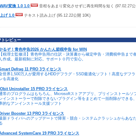
AV変換 1.0 1.0
音程をあまり変化させずに再生時間を短く (97.02.27公開
上げ 1.0
テキスト読み上げ (95.12.22公開 10K)
フトレビュー
やるぞ！青色申告2026 かんたん節税申告 for WIN
【税理士監修済】青色申告用の仕訳・決算書から確定申告・消費税申告まで
ん作成。最新税制に対応。サポート０円で安心。
Smart Defrag 11 PRO 3ライセンス
全世界1,500万人が愛用するHDDデフラグ・SSD最適化ソフト！高度なデフ
ンを高速化
IObit Uninstaller 15 PRO 3ライセンス
通常のプログラムはもちろん、Microsoftストアアプリ、プリインストール
ンインストーラーで削除できないプラグイン等をまとめて一括削除ができる
率的なアンインストール支援ソフト
Driver Booster 13 PRO 3ライセンス
最新ドライバへのアップデートで障害・競合・システムクラッシュからあな
る
Advanced SystemCare 19 PRO 3ライセンス