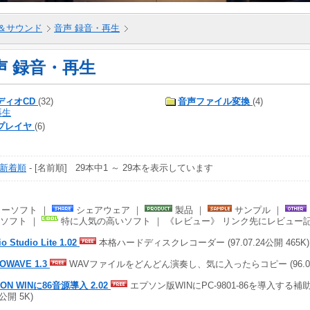
＆サウンド
音声 録音・再生
声 録音・再生
ディオCD
(32)
音声ファイル変換
(4)
再生
プレイヤ
(6)
新着順
- [名前順] 29本中1 ～ 29本を表示しています
ーソフト ｜
シェアウェア ｜
製品 ｜
サンプル ｜
ソフト ｜
特に人気の高いソフト ｜ 《レビュー》 リンク先にレビュー
o Studio Lite 1.02
本格ハードディスクレコーダー (97.07.24公開 465K)
OWAVE 1.3
WAVファイルをどんどん演奏し、気に入ったらコピー (96.02.0
ON WINに86音源導入 2.02
エプソン版WINにPC-9801-86を導入する補助フ
0公開 5K)