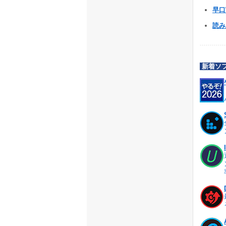
早口W
読み
新着ソ