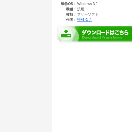
動作OS：
Windows 3.1
機種：
汎用
種類：
フリーソフト
作者：
野村 久之