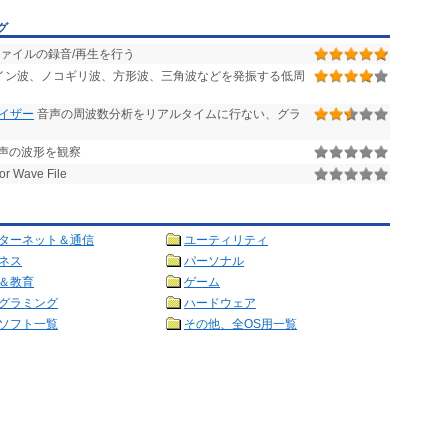
グ
ファイルの録音/再生を行う
イン波、ノコギリ波、方形波、三角波などを発振する低周
ライザー
音声の周波数分析をリアルタイムに行ない、グラ
声の波形を観察
or Wave File
ターネット＆通信
ユーティリティ
ネス
パーソナル
＆教育
ゲーム
グラミング
ハードウェア
ソフト一覧
その他、全OS用一覧