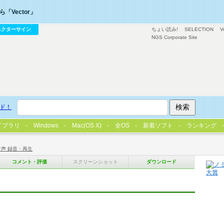
「Vector」
ベクターサイン
ちょい読み!
SELECTION
V
NGS Corporate Site
ド！
イブラリ
Windows
Mac(OS X)
全OS
新着ソフト
ランキング
音声 録音・再生
コメント・評価
スクリーンショット
ダウンロード