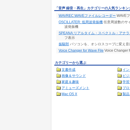
「音声 録音・再生」カテゴリーの人気ランキン
WAVREC:WAVEファイルレコーダー
WAVE
OSCILLATER: 低周波発振機
任意周波数のサ
波発振機
SPEANA:リアルタイム・スペクトル・アナ
フ表示
振駆郎
パソコンを、オシロスコープに変え音
Voice Changer for Wave File
Voice Changer f
カテゴリーから選ぶ
文書作成
イン
画像＆サウンド
ビジ
家庭＆趣味
学習
アミューズメント
プロ
Mac OS X
製品