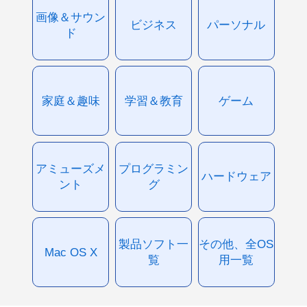
画像＆サウン
ビジネス
パーソナル
ド
家庭＆趣味
学習＆教育
ゲーム
アミューズメ
プログラミン
ハードウェア
ント
グ
製品ソフト一
その他、全OS
Mac OS X
覧
用一覧