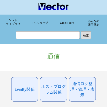
ソフト
みんなの
PCショップ
QuickPoint
ライブラリ
電子署名
通信
通信ログ整
ホストプログ
@nifty関係
理・管理・表
ラム関係
示