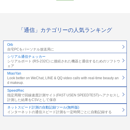
「通信」カテゴリーの人気ランキング
Orb
自宅PCをパーソナル放送局に
シリアル通信チェッカー
シリアルポート (RS-232C) に接続された機器と通信するためのソフトウ
ェア
MiaoYan
Look better on WeChat, LINE & QQ video calls with real-time beauty an
d makeup.
SpeedRec
指定周期で回線速度計測サイト(FAST USEN SPEEDTEST)へアクセスし
計測した結果をCSVとして保存
ネットスピード計測の自動記録ツール(無料版)
インターネットの通信スピード計測を一定時間ごとに自動記録する