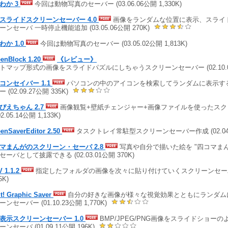
わか 3
今回は動物写真のセーバー (03.06.06公開 1,330K)
スライドスクリーンセーバー 4.0
画像をランダムな位置に表示、スライ
ーンセーバ 一時停止機能追加 (03.05.06公開 270K)
わか 1.0
今回は動物写真のセーバー (03.05.02公開 1,813K)
eenBlock 1.20
《レビュー》
トマップ形式の画像をスライドパズルにしちゃうスクリーンセーバー (02.10.08
コンセイバー 1.1
パソコンの中のアイコンを検索してランダムに表示す
 (02.09.27公開 335K)
ぴえちゃん 2.7
画像観覧+壁紙チェンジャー+画像ファイルを使ったスク
02.05.14公開 1,133K)
eenSaverEditor 2.50
タスクトレイ常駐型スクリーンセーバー作成 (02.04.0
マまんがのスクリーン・セーバ 2.8
写真や自分で描いた絵を "四コマま
セーバとして披露できる (02.03.01公開 370K)
V 1.1.2
指定したフォルダの画像を次々に貼り付けていくスクリーンセーバー (
5K)
t! Graphic Saver
自分の好きな画像が様々な視覚効果とともにランダム
ンセーバー (01.10.23公開 1,770K)
表示スクリーンセーバー 1.0
BMP/JPEG/PNG画像をスライドショー
ンセーバ (01.09.11公開 196K)