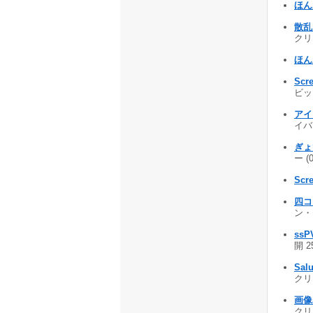
ほん
散乱
クリ
ほん
Scr
ビッ
アイ
イバー
ぎょ
ー (
Scr
四コ
ン・
ssP
開 2
Salu
クリー
画像
クリー