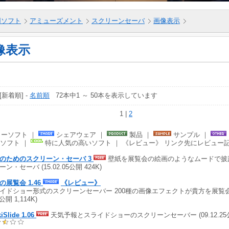
5用ソフト
アミューズメント
スクリーンセーバ
画像表示
像表示
 [新着順] -
名前順
72本中1 ～ 50本を表示しています
1 |
2
ーソフト ｜
シェアウェア ｜
製品 ｜
サンプル ｜
ソフト ｜
特に人気の高いソフト ｜ 《レビュー》 リンク先にレビュー
のためのスクリーン・セーバ 3
壁紙を展覧会の絵画のようなムードで披
ン・セーバ (15.02.05公開 424K)
の展覧会 1.46
《レビュー》
イドショー形式のスクリーンセーバー 200種の画像エフェクトが貴方を展覧会へ誘う
6公開 1,114K)
iSlide 1.06
天気予報とスライドショーのスクリーンセーバー (09.12.25公開