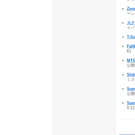
Zoo
ーンセ
スク
イバ 
T-S
Fal
K)
MTS
公開 
Sli
くス
Sum
公開 
Sum
0.1