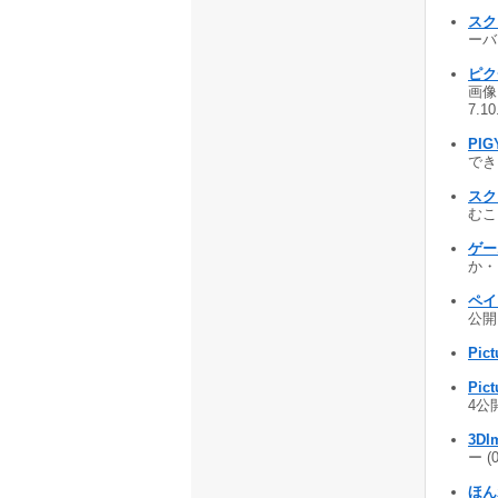
スクリ
ーバー
ピク
画像
7.1
PI
でき
スク
むこと
ゲー
か・・
ペイ
公開 
Pict
Pict
4公開
3DI
ー (
ほん