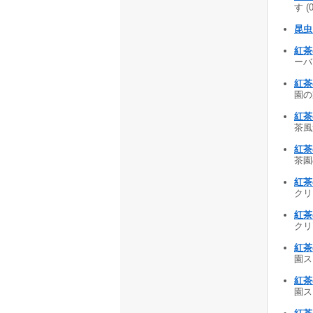
す (
昆虫
紅茶
ーバ
紅茶
園の
紅茶
茶風
紅茶
茶園
紅茶
クリ
紅茶
クリ
紅茶
園ス
紅茶
園ス