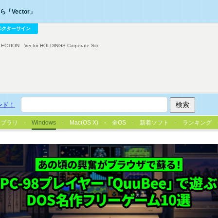
「Vector」
ベクターサイン
LECTION
Vector HOLDINGS Corporate Site
ンド！
イブラリ
Windows
Mac(OS X)
全OS
新着ソフト
ランキング