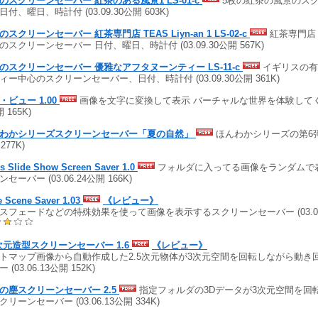
のスクリーンセーバー 紅茶のある風景1 LS-01-c
5枚の紅茶の風景のス
日付、曜日、時計付 (03.09.30公開 603K)
のスクリーンセーバー 紅茶専門店 TEAS Liyn-an 1 LS-02-c
紅茶専門店
のスクリーンセーバー 日付、曜日、時計付 (03.09.30公開 567K)
のスクリーンセーバー 優雅なアフタヌーンティー LS-11-c
イギリスの有
ィー中心のスクリーンセーバー、日付、時計付 (03.09.30公開 361K)
・ビュー 1.00
画像を文字に変換して表示 バーチャルな世界を体験してください
 165K)
わかシリーズスクリーンセーバー「夏の自然」
ほんわかシリーズの第6弾!! 
,277K)
s Slide Show Screen Saver 1.0
フォルダに入ってる画像をランダムで
セーバー (03.06.24公開 166K)
e Scene Saver 1.03
《レビュー》
スフェードなどの特殊効果を使って画像を表示するスクリーンセーバー (03.06.2
5次元造型スクリーンセーバー 1.6
《レビュー》
トマップ画像から自動作成した2.5次元物体が3次元空間を回転しながら動き
 (03.06.13公開 152K)
の塵スクリーンセーバー 2.5
指定フォルダの3Dデータが3次元空間を回
リーンセーバー (03.06.13公開 334K)