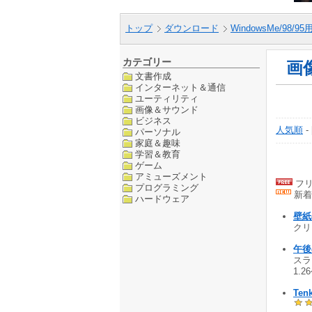
トップ
ダウンロード
WindowsMe/98/9
カテゴリー
画
文書作成
インターネット＆通信
ユーティリティ
画像＆サウンド
ビジネス
人気順
-
パーソナル
家庭＆趣味
学習＆教育
ゲーム
アミューズメント
フリ
プログラミング
新着
ハードウェア
壁紙
クリー
午後
スラ
1.2
Tenk