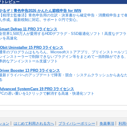
フトレビュー
やるぞ！青色申告2026 かんたん節税申告 for WIN
【税理士監修済】青色申告用の仕訳・決算書から確定申告・消費税申告まで
ん作成。最新税制に対応。サポート０円で安心。
Smart Defrag 11 PRO 3ライセンス
全世界1,500万人が愛用するHDDデフラグ・SSD最適化ソフト！高度なデフ
ンを高速化
IObit Uninstaller 15 PRO 3ライセンス
通常のプログラムはもちろん、Microsoftストアアプリ、プリインストール
ンインストーラーで削除できないプラグイン等をまとめて一括削除ができる
率的なアンインストール支援ソフト
Driver Booster 13 PRO 3ライセンス
最新ドライバへのアップデートで障害・競合・システムクラッシュからあな
る
Advanced SystemCare 19 PRO 3ライセンス
PCの遅い重いを1クリックで解消する高速・快適化ソフト
ション
はじめて利用される方へ
プライバシーポリシー
免責事項
利用