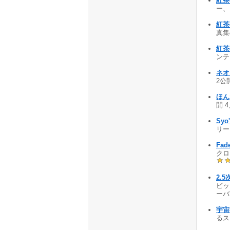
紅茶
ー、
紅茶
真集
紅茶
ンテ
ネオ
2公開
ほん
開 4
Syo'
リーン
Fad
クロ
2.
ビッ
ーバー
宇宙
るスク