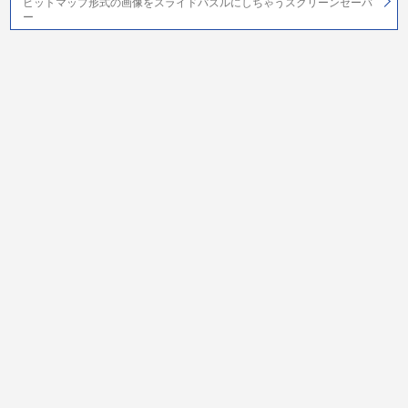
ビットマップ形式の画像をスライドパズルにしちゃうスクリーンセーバ
ー