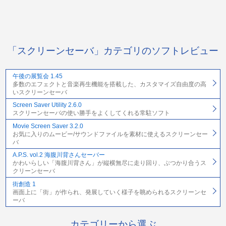
「スクリーンセーバ」カテゴリのソフトレビュー
午後の展覧会 1.45
多数のエフェクトと音楽再生機能を搭載した、カスタマイズ自由度の高
いスクリーンセーバ
Screen Saver Utility 2.6.0
スクリーンセーバの使い勝手をよくしてくれる常駐ソフト
Movie Screen Saver 3.2.0
お気に入りのムービー/サウンドファイルを素材に使えるスクリーンセー
バ
A.P.S. vol.2 海腹川背さんセーバー
かわいらしい「海腹川背さん」が縦横無尽に走り回り、ぶつかり合うス
クリーンセーバ
街創造 1
画面上に「街」が作られ、発展していく様子を眺められるスクリーンセ
ーバ
カテゴリーから選ぶ