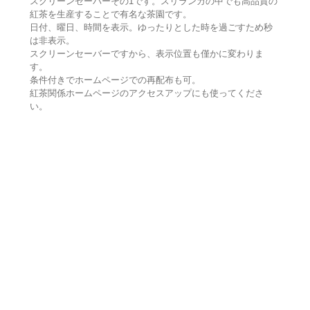
スクリーンセーバーその1です。スリランカの中でも高品質の
紅茶を生産することで有名な茶園です。
日付、曜日、時間を表示。ゆったりとした時を過ごすため秒
は非表示。
スクリーンセーバーですから、表示位置も僅かに変わりま
す。
条件付きでホームページでの再配布も可。
紅茶関係ホームページのアクセスアップにも使ってくださ
い。