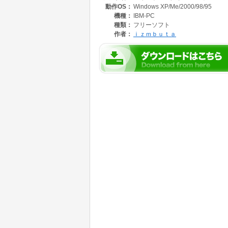
動作OS：
Windows XP/Me/2000/98/95
機種：
IBM-PC
種類：
フリーソフト
作者：
ｉｚｍｂｕｔａ