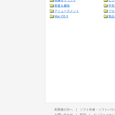
画像＆サウンド
ビジ
家庭＆趣味
学習
アミューズメント
プロ
Mac OS X
製品
利用者の方へ
|
ソフト作者・ソフトハウ
お問い合わせ
|
RSS
|
インフォメーシ