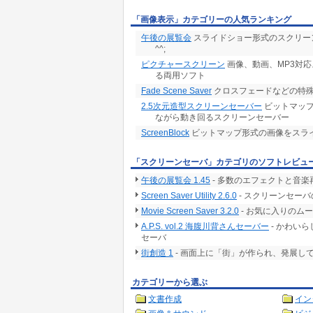
「画像表示」カテゴリーの人気ランキング
午後の展覧会
スライドショー形式のスクリーン
^^;
ピクチャースクリーン
画像、動画、MP3対
る両用ソフト
Fade Scene Saver
クロスフェードなどの特
2.5次元造型スクリーンセーバー
ビットマップ
ながら動き回るスクリーンセーバー
ScreenBlock
ビットマップ形式の画像をスラ
「スクリーンセーバ」カテゴリのソフトレビュ
午後の展覧会 1.45
- 多数のエフェクトと音
Screen Saver Utility 2.6.0
- スクリーンセー
Movie Screen Saver 3.2.0
- お気に入りのム
A.P.S. vol.2 海腹川背さんセーバー
- かわい
セーバ
街創造 1
- 画面上に「街」が作られ、発展し
カテゴリーから選ぶ
文書作成
イン