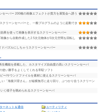
セーバー 200種の画像エフェクトが貴方を展覧会へ誘う
応スクリーンセーバーと、一般プログラムのように起動でき
殊効果を使って画像を表示するスクリーンセーバー
画像から自動作成した2.5次元物体が3次元空間を回転し
イドパズルにしちゃうスクリーンセーバー
ー
楽再生機能を搭載した、カスタマイズ自由度の高いスクリーンセーバ
バの使い勝手をよくしてくれる常駐ソフト
ービー/サウンドファイルを素材に使えるスクリーンセーバ
らしい「海腹川背さん」が縦横無尽に走り回り、ぶつかり合うスクリーン
ていく様子を眺められるスクリーンセーバ
ターネット＆通信
ユーティリティ