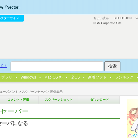
「Vector」
ベクターサイン
ちょい読み!
SELECTION
V
NGS Corporate Site
ド！
イブラリ
Windows
Mac(OS X)
全OS
新着ソフト
ランキング
ューズメント
>
スクリーンセーバ
>
画像表示
コメント・評価
スクリーンショット
ダウンロード
セーバー
セーバになる