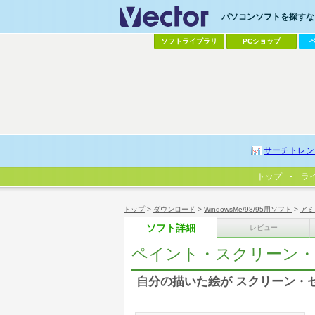
パソコンソフトを探すなら
ソフトライブラリ
PCショップ
サーチトレン
トップ
ラ
トップ
>
ダウンロード
>
WindowsMe/98/95用ソフト
>
アミ
ソフト詳細
レビュー
ペイント・スクリーン・
自分の描いた絵が スクリーン・