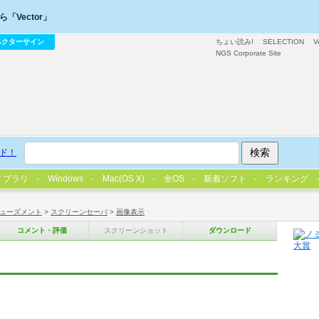
「Vector」
ベクターサイン
ちょい読み!
SELECTION
V
NGS Corporate Site
ド！
イブラリ
Windows
Mac(OS X)
全OS
新着ソフト
ランキング
ューズメント
>
スクリーンセーバ
>
画像表示
コメント・評価
スクリーンショット
ダウンロード