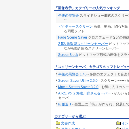
「画像表示」カテゴリーの人気ランキング
午後の展覧会
スライドショー形式のスクリーン
^^;
ピクチャースクリーン
画像、動画、MP3対
る両用ソフト
Fade Scene Saver
クロスフェードなどの特
2.5次元造型スクリーンセーバー
ビットマップ
ながら動き回るスクリーンセーバー
ScreenBlock
ビットマップ形式の画像をスラ
「スクリーンセーバ」カテゴリのソフトレビュ
午後の展覧会 1.45
- 多数のエフェクトと音
Screen Saver Utility 2.6.0
- スクリーンセー
Movie Screen Saver 3.2.0
- お気に入りのム
A.P.S. vol.2 海腹川背さんセーバー
- かわい
セーバ
街創造 1
- 画面上に「街」が作られ、発展し
カテゴリーから選ぶ
文書作成
イン