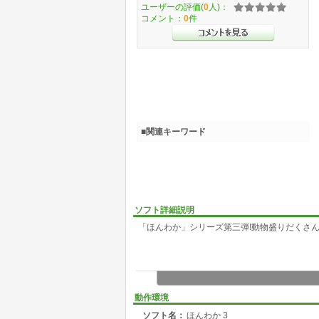
ユーザーの評価(
0
人)：
コメント：
0
件
■関連キーワード
ソフト詳細説明
「ほんわか」シリーズ第三弾!動物盛りだくさん
動作環境
ソフト名：
ほんわか 3