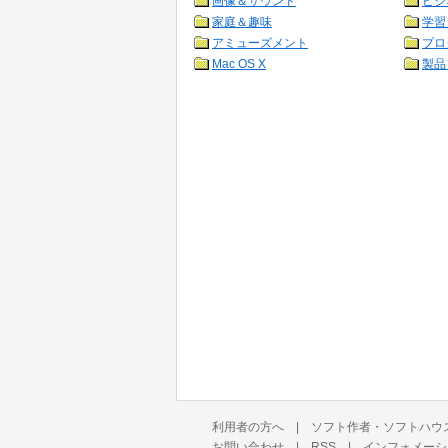
画像＆サウンド
ビジ
家庭＆趣味
学習
アミューズメント
プロ
Mac OS X
製品
利用者の方へ
|
ソフト作者・ソフトハウ
お問い合わせ
|
RSS
|
インフォメーシ