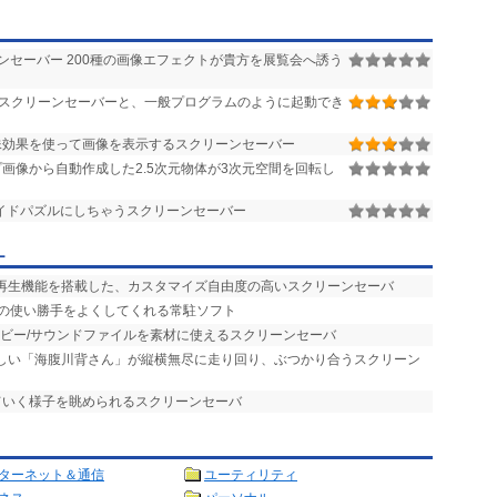
セーバー 200種の画像エフェクトが貴方を展覧会へ誘う
応スクリーンセーバーと、一般プログラムのように起動でき
殊効果を使って画像を表示するスクリーンセーバー
画像から自動作成した2.5次元物体が3次元空間を回転し
イドパズルにしちゃうスクリーンセーバー
ー
楽再生機能を搭載した、カスタマイズ自由度の高いスクリーンセーバ
バの使い勝手をよくしてくれる常駐ソフト
ービー/サウンドファイルを素材に使えるスクリーンセーバ
らしい「海腹川背さん」が縦横無尽に走り回り、ぶつかり合うスクリーン
ていく様子を眺められるスクリーンセーバ
ターネット＆通信
ユーティリティ