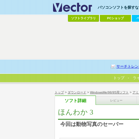
パソコンソフトを探すなら
ソフトライブラリ
PCショップ
サーチトレン
トップ
ラ
トップ
>
ダウンロード
>
WindowsMe/98/95用ソフト
>
アミ
ソフト詳細
レビュー
ほんわか 3
今回は動物写真のセーバー