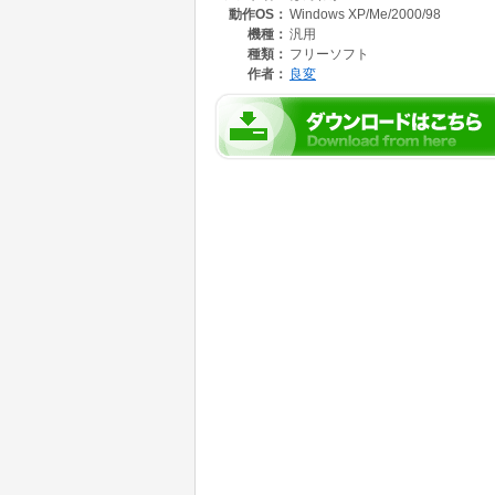
動作OS：
Windows XP/Me/2000/98
機種：
汎用
種類：
フリーソフト
作者：
良変