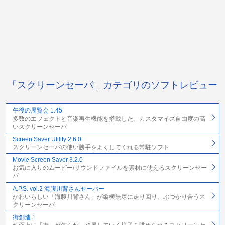
「スクリーンセーバ」カテゴリのソフトレビュー
午後の展覧会 1.45
多数のエフェクトと音楽再生機能を搭載した、カスタマイズ自由度の高
いスクリーンセーバ
Screen Saver Utility 2.6.0
スクリーンセーバの使い勝手をよくしてくれる常駐ソフト
Movie Screen Saver 3.2.0
お気に入りのムービー/サウンドファイルを素材に使えるスクリーンセー
バ
A.P.S. vol.2 海腹川背さんセーバー
かわいらしい「海腹川背さん」が縦横無尽に走り回り、ぶつかり合うス
クリーンセーバ
街創造 1