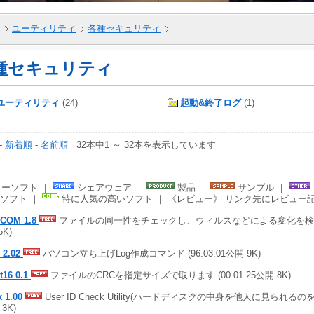
ユーティリティ
各種セキュリティ
種セキュリティ
ユーティリティ
(24)
起動&終了ログ
(1)
-
新着順
-
名前順
32本中1 ～ 32本を表示しています
ーソフト ｜
シェアウェア ｜
製品 ｜
サンプル ｜
ソフト ｜
特に人気の高いソフト ｜ 《レビュー》 リンク先にレビュー
COM 1.8
ファイルの同一性をチェックし、ウィルスなどによる変化を検出 (9
5K)
 2.02
パソコン立ち上げLog作成コマンド (96.03.01公開 9K)
t16 0.1
ファイルのCRCを指定サイズで取ります (00.01.25公開 8K)
k 1.00
User ID Check Utility(ハードディスクの中身を他人に見られるのを防ぐ
3K)