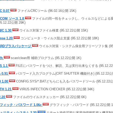
C 0.07
ファイルCRCツール (96.02.16公開 15K)
COM ソース 1.8
ファイルの同一性をチェックし、ウィルスなどによる変
95.12.22公開 29K)
NIC 1.30
ウイルス対策ファイル検査 (95.12.22公開 15K)
nse 1.20
コンピュータ・ウィルス阻止支援 (95.12.22公開 18K)
ARDプラスパッケージ
ウイルス対策・システム保全用フリーソフト集 (95.12
12h
scan/clean用 補助プログラム (95.12.22公開 1K)
S 1.1
FILEにパスワードをつけ、解読、又は実行出来なくする (95.12.22公
s 0.91
パスワード入力プログラム(CRT SHUTTER 機能付き) (95.12.22公開
 1.00
CONFIG.SYS/*.BATどちらにも入るパスワードツール (95.12.22公
TH 1.21
VIRUS INFECTION CHECKER (95.12.22公開 34K)
2.20
ファイルのウイルスチェッカー (95.12.22公開 6K)
フィック・パスワード 1.06c
グラフィック・パスワード (95.12.22公開 1
ュリティ・システム 2.20
リモート操作可能な家庭内情報監視と機器制御