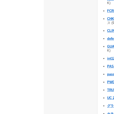
K)
FCR
CHK
ス (
CLI
defe
GU
K)
int
PAS
pas
PWD
TRU
UC 
グラ
セキ