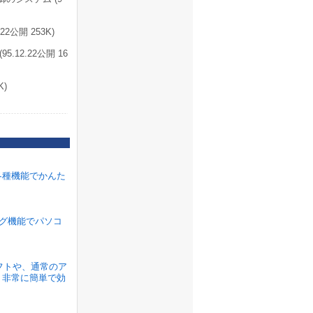
公開 253K)
2.22公開 16
K)
各種機能でかんた
ラグ機能でパソコ
ソフトや、通常のア
、非常に簡単で効