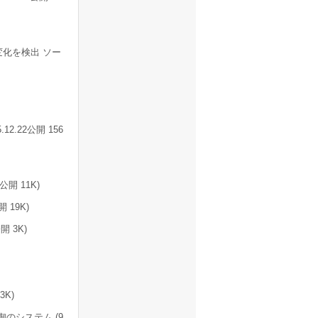
化を検出 ソー
.22公開 156
開 11K)
 19K)
開 3K)
3K)
のシステム (9