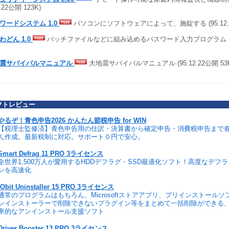
2.22公開 123K)
ワードシステム 1.0
パソコンにソフトウェアによって、施錠する (95.12.22
わどん 1.0
バッチファイルなどに組み込めるパスワード入力プログラム (95.1
震サバイバルマニュアル
大地震サバイバルマニュアル (95.12.22公開 53
フトレビュー
やるぞ！青色申告2026 かんたん節税申告 for WIN
【税理士監修済】青色申告用の仕訳・決算書から確定申告・消費税申告まで
ん作成。最新税制に対応。サポート０円で安心。
Smart Defrag 11 PRO 3ライセンス
全世界1,500万人が愛用するHDDデフラグ・SSD最適化ソフト！高度なデフ
ンを高速化
IObit Uninstaller 15 PRO 3ライセンス
通常のプログラムはもちろん、Microsoftストアアプリ、プリインストール
ンインストーラーで削除できないプラグイン等をまとめて一括削除ができる
率的なアンインストール支援ソフト
Driver Booster 13 PRO 3ライセンス