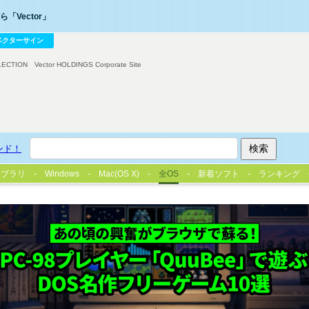
「Vector」
ベクターサイン
LECTION
Vector HOLDINGS Corporate Site
ンド！
イブラリ
Windows
Mac(OS X)
全OS
新着ソフト
ランキング