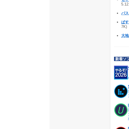
5.1
パス
ぱす
7K)
大地
新着ソ