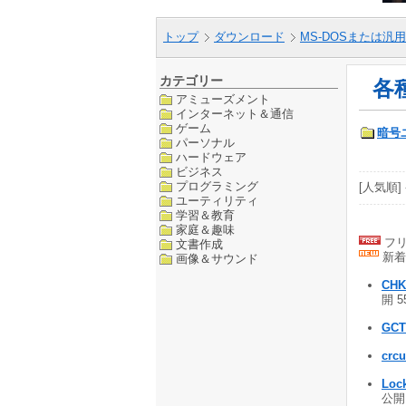
トップ
ダウンロード
MS-DOSまたは汎用
カテゴリー
各
アミューズメント
インターネット＆通信
ゲーム
暗号
パーソナル
ハードウェア
ビジネス
プログラミング
[人気順] 
ユーティリティ
学習＆教育
家庭＆趣味
フリ
文書作成
新着
画像＆サウンド
CHK
開 5
GCT
crcu
Loc
公開 