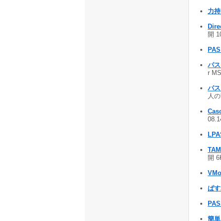
力持
Dire
開 1
PAS
パス
r M
パス
人の乱
Ca
08.
LPA
TAM
開 6
VMo
ぱす
PAS
簡単