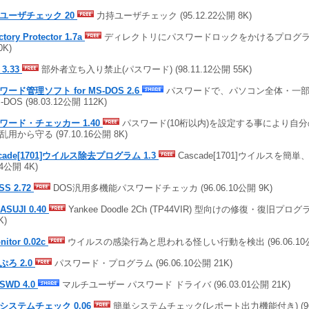
ユーザチェック 20
力持ユーザチェック (95.12.22公開 8K)
ctory Protector 1.7a
ディレクトリにパスワードロックをかけるプログラム (9
0K)
 3.33
部外者立ち入り禁止(パスワード) (98.11.12公開 55K)
ワード管理ソフト for MS-DOS 2.6
パスワードで、パソコン全体・一部を
S-DOS (98.03.12公開 112K)
ワード・チェッカー 1.40
パスワード(10桁以内)を設定する事により自
用から守る (97.10.16公開 8K)
scade[1701]ウイルス除去プログラム 1.3
Cascade[1701]ウイルスを簡単、
14公開 4K)
SS 2.72
DOS汎用多機能パスワードチェッカ (96.06.10公開 9K)
ASUJI 0.40
Yankee Doodle 2Ch (TP44VIR) 型向けの修復・復旧プログラム
K)
nitor 0.02c
ウイルスの感染行為と思われる怪しい行動を検出 (96.06.10公
ぷろ 2.0
パスワード・プログラム (96.06.10公開 21K)
SWD 4.0
マルチユーザー パスワード ドライバ (96.03.01公開 21K)
システムチェック 0.06
簡単システムチェック(レポート出力機能付き) (96.0