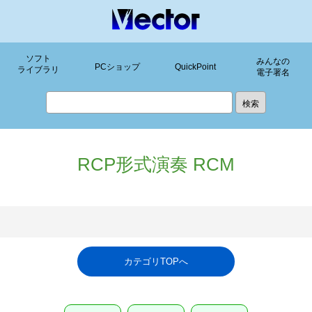
ソフト
みんなの
PCショップ
QuickPoint
ライブラリ
電子署名
RCP形式演奏 RCM
カテゴリTOPへ