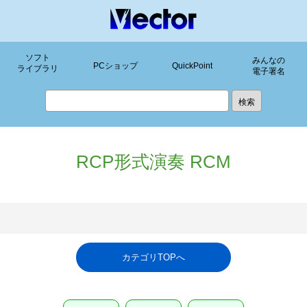
ソフト
みんなの
PCショップ
QuickPoint
ライブラリ
電子署名
RCP形式演奏 RCM
カテゴリTOPへ