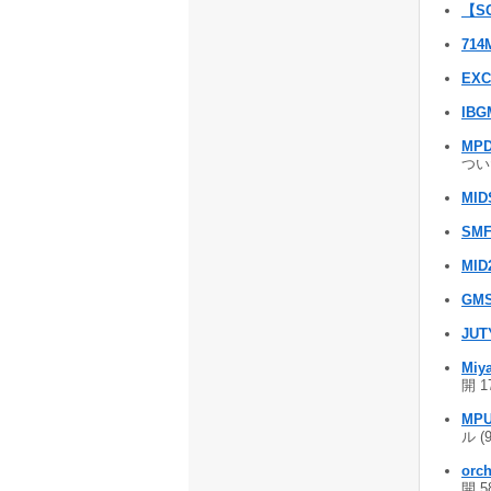
【S
714M
EXC
IBG
MPD
ついた
MID
SMF
MID
GM
JUT
Miya
開 1
MPU
ル (
orc
開 5