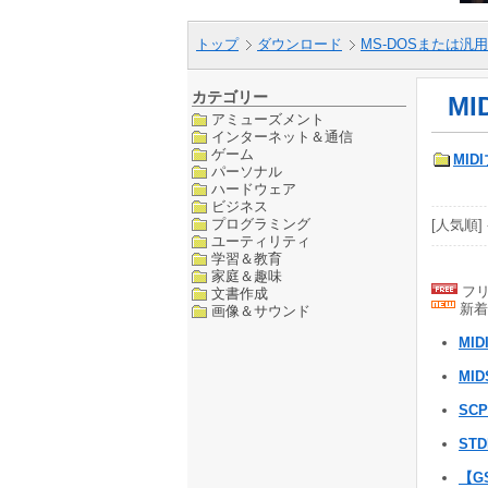
トップ
ダウンロード
MS-DOSまたは汎用
カテゴリー
MI
アミューズメント
インターネット＆通信
ゲーム
MID
パーソナル
ハードウェア
ビジネス
プログラミング
[人気順] 
ユーティリティ
学習＆教育
家庭＆趣味
フリ
文書作成
新着
画像＆サウンド
MIDI
MI
SCP
STD
【G