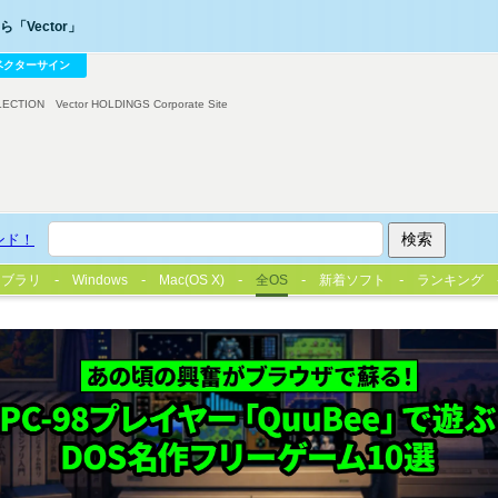
「Vector」
ベクターサイン
LECTION
Vector HOLDINGS Corporate Site
ンド！
イブラリ
Windows
Mac(OS X)
全OS
新着ソフト
ランキング