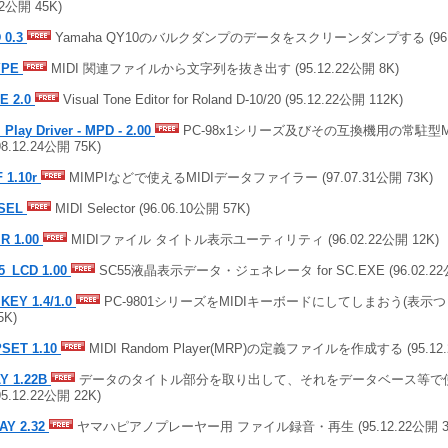
22公開 45K)
 0.3
Yamaha QY10のバルクダンプのデータをスクリーンダンプする (96.02
YPE
MIDI 関連ファイルから文字列を抜き出す (95.12.22公開 8K)
E 2.0
Visual Tone Editor for Roland D-10/20 (95.12.22公開 112K)
 Play Driver - MPD - 2.00
PC-98x1シリーズ及びその互換機用の常駐型M
98.12.24公開 75K)
 1.10r
MIMPIなどで使えるMIDIデータファイラー (97.07.31公開 73K)
SEL
MIDI Selector (96.06.10公開 57K)
IR 1.00
MIDIファイル タイトル表示ユーティリティ (96.02.22公開 12K)
5_LCD 1.00
SC55液晶表示データ・ジェネレータ for SC.EXE (96.02.22
IKEY 1.4/1.0
PC-9801シリーズをMIDIキーボードにしてしまおう(表示つき) (
5K)
SET 1.10
MIDI Random Player(MRP)の定義ファイルを作成する (95.12.
LY 1.22B
データのタイトル部分を取り出して、それをデータベース等で
95.12.22公開 22K)
AY 2.32
ヤマハピアノプレーヤー用 ファイル録音・再生 (95.12.22公開 3