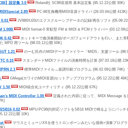
C88】設定集 3.0
Roland社 SC88音源用 基本設定集 (95.12.22公開 30K)
IDISpecial 2.89
PC-98互換機用MIDI音源ドライバ (26.03.04公開 413K)
 0.01
JV880/U20のエクスクルーシブデータの記録/再生ソフト (05.09.22公
M 1.00B
MIDI format-0 常駐型 FM & MIDI & PCMドライバー (03.12.09
K 0.42
ホットキーで曲演奏開始/ポーズ/フェードアウトを行い、また常
 MPD 用ツール (98.03.12公開 50K)
SUT 1.21
のーむ氏作のMIDIデータファイラー「MIDS」支援ツール (98.01.
TC 0.10
スタンダードMIDIファイルの演奏時間を計算 (97.03.19公開 23K
2PRN 2.3
標準MIDIファイル→楽譜印刷プログラム (96.02.09公開 74K)
S
GMega(カワイのMIDI音源)セットアッププログラム (95.12.22公開 46K
Y 1.50
MIDI統合化ユーティリティ (95.12.22公開 67K)
an's MIDI Controller 1.00
定義された内容に従って、MIDI Message を送信
7K)
2SB16 0.02
MPU-PC98(II)対応ソフトをSB16 MIDIで鳴るようにパ
95.12.22公開 10K)
het
マウスとミュージXXを使うトロンボーンみたいな描画+演奏プログラム (9
8K)