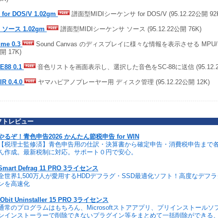
 for DOS/V 1.02gm
譜面型MIDIシーケンサ for DOS/V (95.12.22公開 92
 ソース 1.02gm
譜面型MIDIシーケンサ ソース (95.12.22公開 76K)
ime 0.3
Sound Canvas のディスプレイに様々な情報を表示させる MPU/SMP
開 17K)
E88 0.1
音色リストを画面表示し、選択した音色をSC-88に送信 (95.12.22
IR 0.4.0
ヤマハピアノプレーヤー用 ディスク管理 (95.12.22公開 12K)
フトレビュー
やるぞ！青色申告2026 かんたん節税申告 for WIN
【税理士監修済】青色申告用の仕訳・決算書から確定申告・消費税申告まで
ん作成。最新税制に対応。サポート０円で安心。
Smart Defrag 11 PRO 3ライセンス
全世界1,500万人が愛用するHDDデフラグ・SSD最適化ソフト！高度なデフ
ンを高速化
IObit Uninstaller 15 PRO 3ライセンス
通常のプログラムはもちろん、Microsoftストアアプリ、プリインストール
ンインストーラーで削除できないプラグイン等をまとめて一括削除ができる