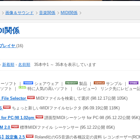
画像＆サウンド
音楽関係
MIDI関係
DI関係
Iプレイヤ
(16)
-
新着順
-
名前順
35本中1 ～ 35本を表示しています
ーソフト ｜
シェアウェア ｜
製品 ｜
サンプル ｜
ソフト ｜
特に人気の高いソフト ｜ 《レビュー》 リンク先にレビュー
 File Selector
MIDIファイルを検索して選択 (98.12.17公開 105K)
DS
ちょっと新しいMIDIファイルセレクタ (96.09.19公開 118K)
 for PC-98 1.02gm
譜面型MIDIシーケンサ for PC-98 (95.12.22公開 95K)
M 2.0
標準MIDIファイル シーケンサー (95.12.22公開 85K)
S】設定集 2.5
Roland社のGS音源の各種設定の資料 レコンポーザー(RCM2.