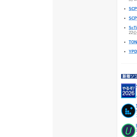
SCP
SCP
ScT
22公
TON
YPD
新着ソ