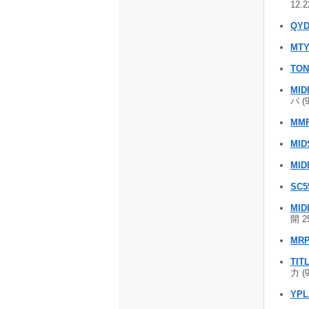
12.
QYD
MT
TON
MIDI
バ (
MMF
MID
MID
SC5
MID
開 2
MRP
TIT
力 (
YPL