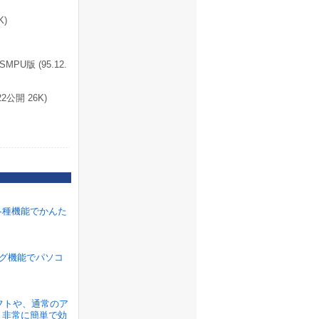
K)
U版 (95.12.
公開 26K)
各種機能でかんた
ラグ機能でパソコ
ソフトや、通常のア
、非常に簡単で効