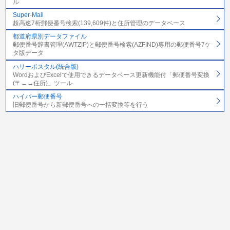
ル
Super-Mail
超高速7桁郵便番号検索(139,609件)と住所管理のデータベース
都道府県別データファイル
郵便番号辞書管理(AWTZIP)と郵便番号検索(AZFIND)専用の郵便番号7ケ
タ版データ
ハリーポスタル(統合版)
WordおよびExcelで使用できるデータベース更新機能付「郵便番号変換
(〒←→住所)」ツール
ハイパー郵便番号
旧郵便番号から新郵便番号への一括変換等を行う