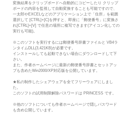
変換結果をクリップボードへ自動的にコピーしたり クリップ
ボードの内容を監視して自動変換することも可能ですので、
一太郎やEXCELなどのアプリケーション上で「住所」を範囲
選択して [CTRL]+[C]を押すと、即座に「郵便番号」に変換さ
れ[CTRL]+[V] で任意の場所に複写できます(アイコン化しての
実行も可能)。
※このソフトを実行するには郵便番号辞書ファイルと VB4ラ
ンタイムDLL(3,421KB)が必要です。
インストールしても起動できない場合にダウンロードして下
さい。
また、作者ホームページに最新の郵便番号辞書とセットアッ
プも含めたWin2000/XP対応版を公開しています。
★私の制作したシェアウェアを全てフリーウェアにしまし
た。
このソフトの試用制限解除パスワードは PRINCESS です。
※他のソフトについても作者ホームページで隠しパスワード
も含め公開しています。