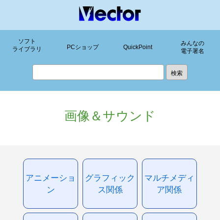
ソフト
みんなの
PCショップ
QuickPoint
ライブラリ
電子署名
画像＆サウンド
アニメーショ
グラフィック
マルチメディ
ン
ス関係
ア関係