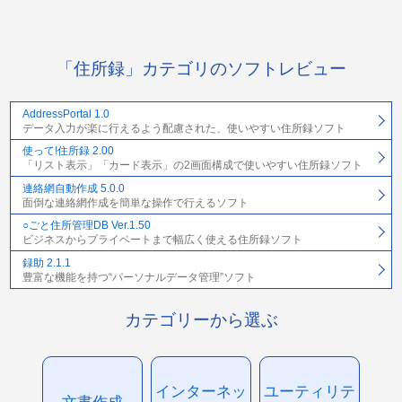
「住所録」カテゴリのソフトレビュー
AddressPortal 1.0
データ入力が楽に行えるよう配慮された、使いやすい住所録ソフト
使って!住所録 2.00
「リスト表示」「カード表示」の2画面構成で使いやすい住所録ソフト
連絡網自動作成 5.0.0
面倒な連絡網作成を簡単な操作で行えるソフト
○ごと住所管理DB Ver.1.50
ビジネスからプライベートまで幅広く使える住所録ソフト
録助 2.1.1
豊富な機能を持つ“パーソナルデータ管理”ソフト
カテゴリーから選ぶ
インターネッ
ユーティリテ
文書作成