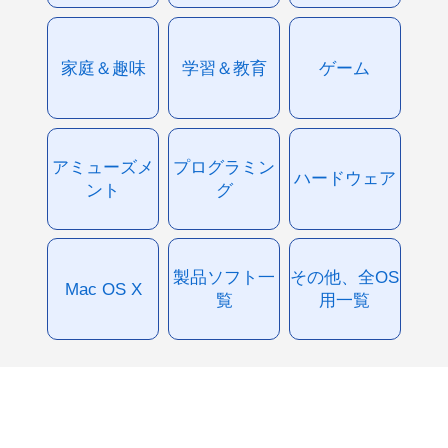
家庭＆趣味
学習＆教育
ゲーム
アミューズメ
プログラミン
ハードウェア
ント
グ
製品ソフト一
その他、全OS
Mac OS X
覧
用一覧