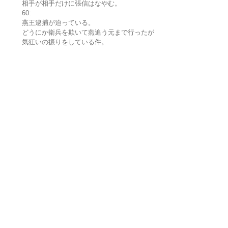
相手が相手だけに張信はなやむ。
60:
燕王逮捕が迫っている。
どうにか衛兵を欺いて燕追う元まで行ったが
気狂いの振りをしている件。