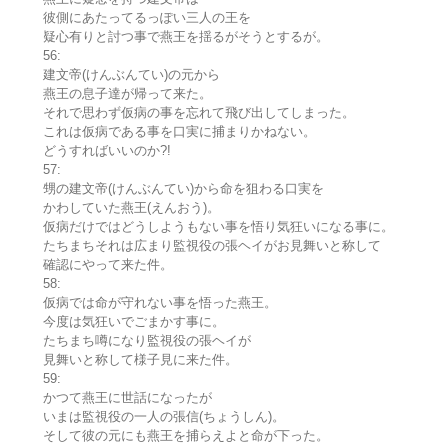
彼側にあたってるっぽい三人の王を
疑心有りと討つ事で燕王を揺るがそうとするが。
56:
建文帝(けんぶんてい)の元から
燕王の息子達が帰って来た。
それで思わず仮病の事を忘れて飛び出してしまった。
これは仮病である事を口実に捕まりかねない。
どうすればいいのか?!
57:
甥の建文帝(けんぶんてい)から命を狙わる口実を
かわしていた燕王(えんおう)。
仮病だけではどうしようもない事を悟り気狂いになる事に。
たちまちそれは広まり監視役の張ヘイがお見舞いと称して
確認にやって来た件。
58:
仮病では命が守れない事を悟った燕王。
今度は気狂いでごまかす事に。
たちまち噂になり監視役の張ヘイが
見舞いと称して様子見に来た件。
59:
かつて燕王に世話になったが
いまは監視役の一人の張信(ちょうしん)。
そして彼の元にも燕王を捕らえよと命が下った。