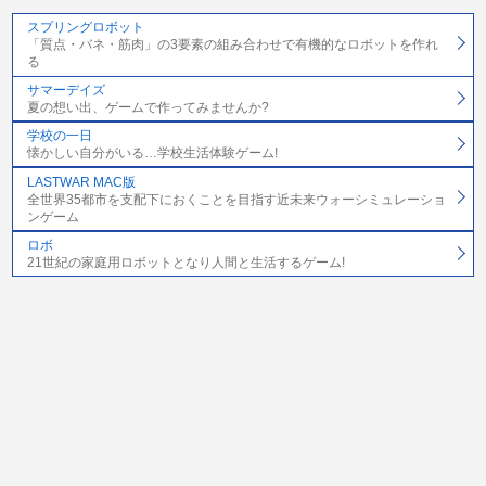
スプリングロボット
「質点・バネ・筋肉」の3要素の組み合わせで有機的なロボットを作れ
る
サマーデイズ
夏の想い出、ゲームで作ってみませんか?
学校の一日
懐かしい自分がいる…学校生活体験ゲーム!
LASTWAR MAC版
全世界35都市を支配下におくことを目指す近未来ウォーシミュレーショ
ンゲーム
ロボ
21世紀の家庭用ロボットとなり人間と生活するゲーム!