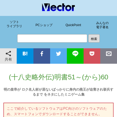
ソフト
みんなの
PCショップ
QuickPoint
ライブラリ
電子署名
共有
(十八史略外伝)明書51～(から)60
明の皇帝が ロク名人材が居ないばっかりに身内の燕王が迫害され挙兵す
るまで をネタにしたミニゲーム集
ここで紹介しているソフトウェアはPC向けのソフトウェアのた
め、スマートフォンでダウンロードすることができません。