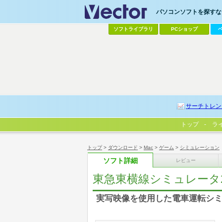
パソコンソフトを探すなら
ソフトライブラリ
PCショップ
サーチトレン
トップ
ラ
トップ
>
ダウンロード
>
Mac
>
ゲーム
>
シミュレーション
ソフト詳細
レビュー
東急東横線シミュレータ2 for
実写映像を使用した電車運転シ