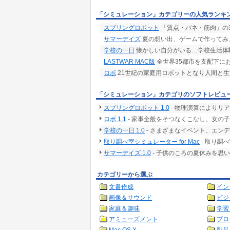
「シミュレーション」カテゴリーの人気ランキ
スプリングロボット
「質点・バネ・筋肉」の
サマーデイズ
夏の想い出、ゲームで作ってみ
学校の一日
懐かしい自分がいる…学校生活体
LASTWAR MAC版
全世界35都市を支配下に
ロボ
21世紀の家庭用ロボットとなり人間と生
「シミュレーション」カテゴリのソフトレビュ
スプリングロボット 1.0
- 物理演算によりリ
ロボ 1.1
- 家事全般をそつなくこなし、女の
学校の一日 1.0
- さまざまなイベント、エン
取り調べ室シミュレーター for Mac
- 取り調
サマーデイズ 1.0
- 子供のころの夏休みを思
カテゴリーから選ぶ
文書作成
イン
画像＆サウンド
ビジ
家庭＆趣味
学習
アミューズメント
プロ