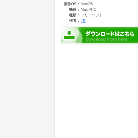
動作OS：
MacOS
機種：
Mac PPC
種類：
フリーソフト
作者：
TKI