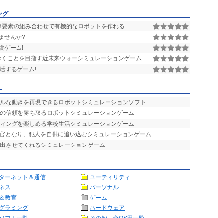
ング
3要素の組み合わせで有機的なロボットを作れる
ませんか?
験ゲーム!
おくことを目指す近未来ウォーシミュレーションゲーム
活するゲーム!
ー
アルな動きを再現できるロボットシミュレーションソフト
子の信頼を勝ち取るロボットシミュレーションゲーム
ディングを楽しめる学校生活シミュレーションゲーム
べ官となり、犯人を自供に追い込むシミュレーションゲーム
い出させてくれるシミュレーションゲーム
ターネット＆通信
ユーティリティ
ネス
パーソナル
＆教育
ゲーム
グラミング
ハードウェア