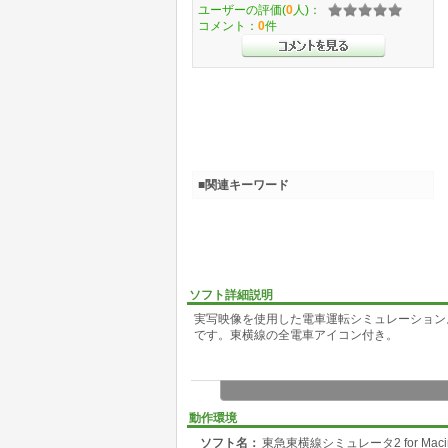
ユーザーの評価(
0
人)：
コメント：
0
件
■関連キーワード
ソフト詳細説明
実写映像を使用した電車運転シミュレーション
です。東横線の全電車アイコン付き。
動作環境
ソフト名：
東急東横線シミュレータ2 for Macin