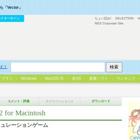
「Vector」
ベクターサイン
ちょい読み!
SELECTION
V
NGS Corporate Site
ド！
イブラリ
Windows
Mac(OS X)
全OS
新着ソフト
ランキング
コメント・評価
スクリーンショット
ダウンロード
 Macintosh
ミュレーションゲーム