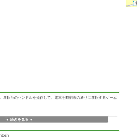
。運転台のハンドルを操作して、電車を時刻表の通りに運転するゲーム
▼ 続きを見る ▼
tosh