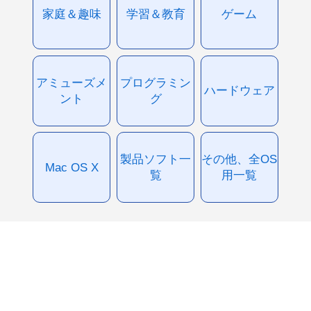
家庭＆趣味
学習＆教育
ゲーム
アミューズメ
プログラミン
ハードウェア
ント
グ
製品ソフト一
その他、全OS
Mac OS X
覧
用一覧