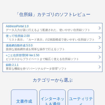
「住所録」カテゴリのソフトレビュー
AddressPortal 1.0
データ入力が楽に行えるよう配慮された、使いやすい住所録ソフト
使って!住所録 2.00
「リスト表示」「カード表示」の2画面構成で使いやすい住所録ソフト
連絡網自動作成 5.0.0
面倒な連絡網作成を簡単な操作で行えるソフト
○ごと住所管理DB Ver.1.50
ビジネスからプライベートまで幅広く使える住所録ソフト
録助 2.1.1
豊富な機能を持つ“パーソナルデータ管理”ソフト
カテゴリーから選ぶ
インターネッ
ユーティリテ
文書作成
ト＆通信
ィ