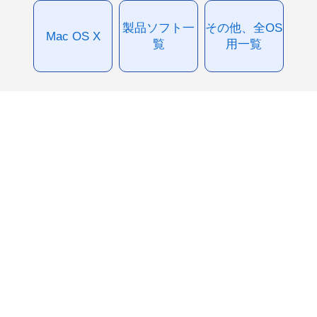
製品ソフト一
その他、全OS
Mac OS X
覧
用一覧