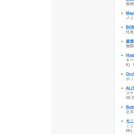
面倒
Mag
メニ
BOB
任意
超便
無限
Hra
キー
K)
Orc
ポッ
ALi
スケジ
09.
But
正式
モニ
ミニ
6K)