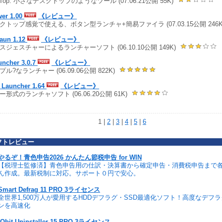
nTop: 小さなデスクトップのようなツール (07.06.21公開 55K)
wer 1.00
《レビュー》
クトップ感覚で使える、ボタン型ランチャ+簡易ファイラ (07.03.15公開 246K
laun 1.12
《レビュー》
スジェスチャーによるランチャーソフト (06.10.10公開 149K)
uncher 3.0.7
《レビュー》
プル?なランチャー (06.09.06公開 822K)
 Launcher 1.64
《レビュー》
ー形式のランチャソフト (06.06.20公開 61K)
1 |
2
|
3
|
4
|
5
|
6
フトレビュー
やるぞ！青色申告2026 かんたん節税申告 for WIN
【税理士監修済】青色申告用の仕訳・決算書から確定申告・消費税申告まで
ん作成。最新税制に対応。サポート０円で安心。
Smart Defrag 11 PRO 3ライセンス
全世界1,500万人が愛用するHDDデフラグ・SSD最適化ソフト！高度なデフ
ンを高速化
IObit Uninstaller 15 PRO 3ライセンス