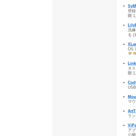
SyM
登録
開 1
Lily
洗練
る (
XLa
OS 
Link
タス
開 1
Cod
US
Mous
マウ
ArtT
ランチ
ViPa
アプ
公開 