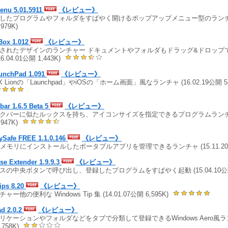
enu 5.01.5911
《レビュー》
したプログラムやフォルダをすばやく開けるポップアップメニュー型のランチャ (1
,979K)
Box 1.012
《レビュー》
されたデザインのランチャー ドキュメントやフォルダもドラッグ&ドロップ
16.04.01公開 1,443K)
unchPad 1.091
《レビュー》
X Lionの「Launchpad」やiOSの「ホーム画面」風なランチャ (16.02.19公開 5
bar 1.6.5 Beta 5
《レビュー》
クバーに似たルックスを持ち、アイコンサイズを指定できるプログラムランチャ (1
,947K)
ySafe FREE 1.1.0.146
《レビュー》
Bメモリにインストールしたポータブルアプリを管理できるランチャ (15.11.20公開
e Extender 1.9.9.3
《レビュー》
スの中央ボタンで呼び出し、登録したプログラムをすばやく起動 (15.04.10公開 
ips 8.20
《レビュー》
ャー他の便利な Windows Tip 集 (14.01.07公開 6,595K)
d 2.0.2
《レビュー》
リケーションやフォルダなどをタブで分類して登録できるWindows Aero風ランチャ
758K)