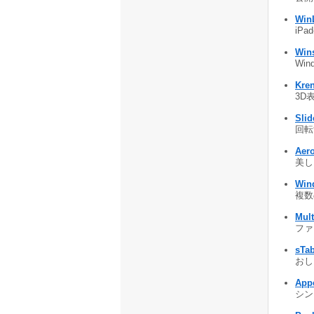
Win
iP
Win
Wi
Kre
3D
Slid
回転
Aer
美し
Win
複数
Mult
ファ
sTa
おし
Appe
シン