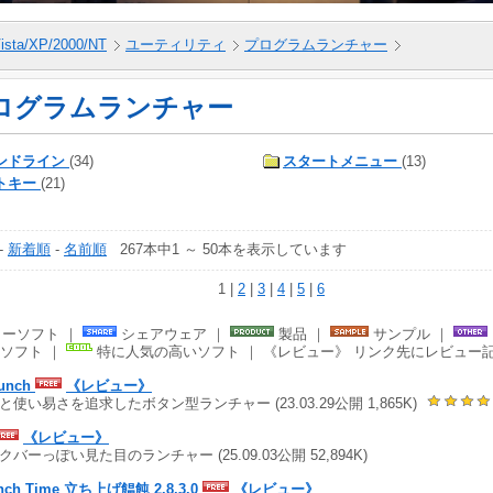
ista/XP/2000/NT
ユーティリティ
プログラムランチャー
ログラムランチャー
ンドライン
(34)
スタートメニュー
(13)
トキー
(21)
-
新着順
-
名前順
267本中1 ～ 50本を表示しています
1 |
2
|
3
|
4
|
5
|
6
ーソフト ｜
シェアウェア ｜
製品 ｜
サンプル ｜
ソフト ｜
特に人気の高いソフト ｜ 《レビュー》 リンク先にレビュー
unch
《レビュー》
と使い易さを追求したボタン型ランチャー (23.03.29公開 1,865K)
《レビュー》
クバーっぽい見た目のランチャー (25.09.03公開 52,894K)
nch Time 立ち上げ饂飩 2.8.3.0
《レビュー》