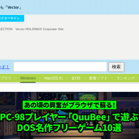
「Vector」
ベクターサイン
LECTION
Vector HOLDINGS Corporate Site
ンド！
イブラリ
Windows
Mac(OS X)
全OS
新着ソフト
ランキング