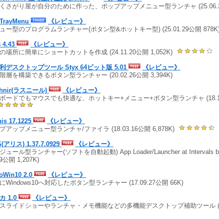
くさがり屋が自分のために作った、ポップアップメニュー型ランチャ (25.06.25
TrayMenu
《レビュー》
ュー型のプログラムランチャー(ボタン型&ホットキー型) (25.01.29公開 878K
 4.43
《レビュー》
の場所に簡単にショートカットを作成 (24.11.20公開 1,052K)
利デスクトップツール Styx 64ビット版 5.01
《レビュー》
階層を構築できるボタン型ランチャー (20.02.26公開 3,394K)
thnir(ラスニール)
《レビュー》
ボードでもマウスでも快適な、ホットキー+メニュー+ボタン型ランチャ (18.11.1
his 17.1225
《レビュー》
プアップメニュー型ランチャ/ファイラ (18.03.16公開 6,878K)
S(アリス) 1.37.7.0929
《レビュー》
ュール型ランチャー(ソフトを自動起動) App Loader/Launcher at Intervals by S
29公開 1,207K)
toWin10 2.0
《レビュー》
にWindows10へ対応したボタン型ランチャー (17.09.27公開 66K)
カ 1.0
《レビュー》
スライドショーやランチャ・メモ機能などの多機能デスクトップ補助ツール (17.0