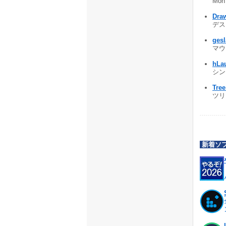
Mo
Dra
デス
ges
マウ
hLa
シン
Tree
ツリ
新着ソ