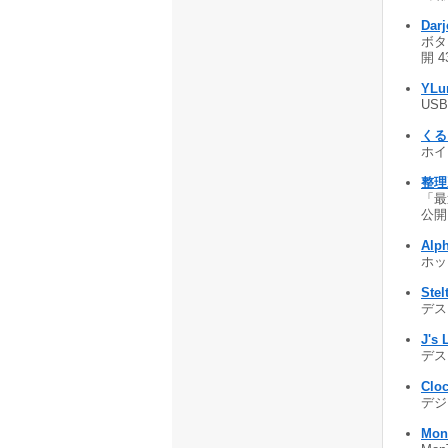
Darj
ボタ
開 4
YLu
US
くる
ホイ
整理王
「最
公開 
Alp
ホッ
Ste
デス
J's 
デス
Clo
デジ
Mon