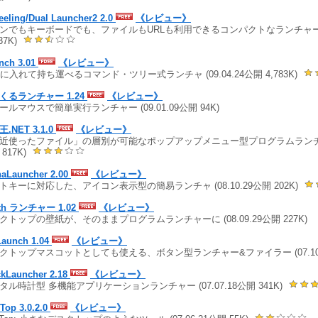
eeling/Dual Launcher2 2.0
《レビュー》
ンでもキーボードでも、ファイルもURLも利用できるコンパクトなランチャー (09
37K)
nch 3.01
《レビュー》
Bに入れて持ち運べるコマンド・ツリー式ランチャ (09.04.24公開 4,783K)
くるランチャー 1.24
《レビュー》
ールマウスで簡単実行ランチャー (09.01.09公開 94K)
.NET 3.1.0
《レビュー》
近使ったファイル」の層別が可能なポップアップメニュー型プログラムランチャー (
817K)
haLauncher 2.00
《レビュー》
トキーに対応した、アイコン表示型の簡易ランチャ (08.10.29公開 202K)
lth ランチャー 1.02
《レビュー》
クトップの壁紙が、そのままプログラムランチャーに (08.09.29公開 227K)
Launch 1.04
《レビュー》
クトップマスコットとしても使える、ボタン型ランチャー&ファイラー (07.10.03
ckLauncher 2.18
《レビュー》
タル時計型 多機能アプリケーションランチャー (07.07.18公開 341K)
Top 3.0.2.0
《レビュー》