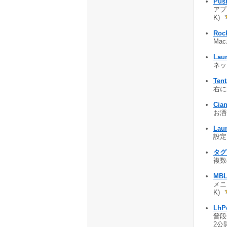
Pus
アプ
K)
Roc
Ma
Lau
ネッ
Ten
右に
Cia
お洒
Lau
設定
タグ
複数
MBL
メニ
K)
LhP
普段
2公開