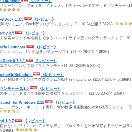
h Launcher
《レビュー》
リケーション、フォルダ、ドキュメントをキーボードで開けるランチャー (11.11
ketDock 1.3.5
《レビュー》
c風のかっこいいDock型プログラムランチャ (11.10.24公開 6,312K)
nchy 2.5
《レビュー》
ト検索やファイル検索もできるコマンドライン型プログラムランチャ (11.10.21公
tacle Launcher
《レビュー》
左にクルクル リング型ランチャーソフト (11.09.26公開 1,893K)
noDock 0.3.5.1
《レビュー》
落でシンプルなプログラムランチャ (11.09.12公開 5,213K)
ncherOnSchedule
《レビュー》
した起動タイミングでプログラム起動を行うLauncher (11.04.22公開 5,396K)
ランチャー 2.1.0
《レビュー》
のキーワードタグで多面的に検索できるランチャー (11.03.23公開 206K)
aunch for Windows 2.12
《レビュー》
ュー・ボタン・キーワード実行、Web検索機能装備のVista対応ランチャー (11.0
od 1.9.7
《レビュー》
使わないソフトについてメモを残し、プログラムを圧縮保存するツリー型ランチャー
 248K)