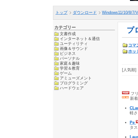
トップ
ダウンロード
Windows11/10/8/7/V
カテゴリー
プ
文書作成
インターネット＆通信
ユーティリティ
コマ
画像＆サウンド
ホッ
ビジネス
パーソナル
家庭＆趣味
学習＆教育
[人気順] 
ゲーム
アミューズメント
プログラミング
ハードウェア
フリ
新着
CLa
軽さ
Pe
タス
Lau