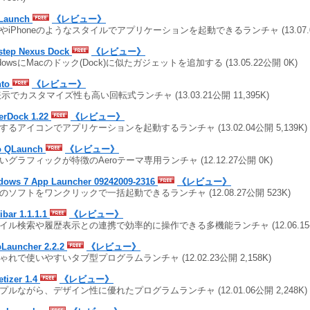
Launch
《レビュー》
adやiPhoneのようなスタイルでアプリケーションを起動できるランチャ (13.07.0
step Nexus Dock
《レビュー》
ndowsにMacのドック(Dock)に似たガジェットを追加する (13.05.22公開 0K)
nto
《レビュー》
表示でカスタマイズ性も高い回転式ランチャ (13.03.21公開 11,395K)
erDock 1.22
《レビュー》
するアイコンでアプリケーションを起動するランチャ (13.02.04公開 5,139K
o QLaunch
《レビュー》
いグラフィックが特徴のAeroテーマ専用ランチャ (12.12.27公開 0K)
dows 7 App Launcher 09242009-2316
《レビュー》
のソフトをワンクリックで一括起動できるランチャ (12.08.27公開 523K)
ibar 1.1.1.1
《レビュー》
イル検索や履歴表示との連携で効率的に操作できる多機能ランチャ (12.06.15公開
bLauncher 2.2.2
《レビュー》
ゃれで使いやすいタブ型プログラムランチャ (12.02.23公開 2,158K)
tizer 1.4
《レビュー》
プルながら、デザイン性に優れたプログラムランチャ (12.01.06公開 2,248K)