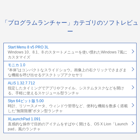
「プログラムランチャー」カテゴリのソフトレビュ
ー
Start Menu 8 v5 PRO 3L
Windows 10、8.1、8 のスタートメニューを使い慣れたWindows 7風に
カスタマイズ
モニカ 1.0
“本体”はコンパクトなスライドショウ。画像上の右クリックでさまざま
な機能を呼び出せるデスクトップアクセサリ
ALiS 1.32.7.712
指定したタイミングでアプリやファイル、システムタスクなどを開け
る。手軽に使えるスケジュール型ランチャ
Styx 64ビット版 5.00
時計、リソースメータ、ウィンドウ管理など、便利な機能を数多く搭載
した“無限階層”ボタン型ランチャ
XLaunchPad 1.091
直感的な操作で目的のアイテムをすばやく開ける、OS X Lion「Launch
pad」風のランチャ