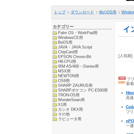
トップ
ダウンロード
他のOS用
Windo
カテゴリー
イ
Palm OS・WorkPad用
WindowsCE用
BeOS用
JAVA・JAVA Script
ChipCard用
[人気順] 
EPSON Chrono-Bit
H8-CPU用
IBM AS/400・iSeries用
MSX用
NEWTON用
フリ
OS9用
新着
SHARP ZAURUS用
SHARPポケコン PC-E500用
Htm
TRON-OS用
高速 
WonderSwan用
X1用
Ced
カシオ DKX用
フリー
その他
ラピュータ用
nPO
一通