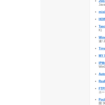
JSEd
Jav
mix
HOW
Tasc
K)
Win
速! 
Tin
MY 
IPM
Win
Aut
Rss
FTP
ホー
Poc
開 3