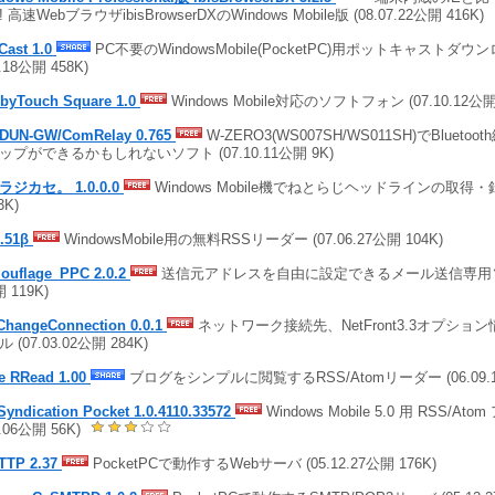
 高速WebブラウザibisBrowserDXのWindows Mobile版 (08.07.22公開 416K)
Cast 1.0
PC不要のWindowsMobile(PocketPC)用ポットキャストダウ
3.18公開 458K)
byTouch Square 1.0
Windows Mobile対応のソフトフォン (07.10.12公開 
UN-GW/ComRelay 0.765
W-ZERO3(WS007SH/WS011SH)でBluet
ップができるかもしれないソフト (07.10.11公開 9K)
ラジカセ。 1.0.0.0
Windows Mobile機でねとらじヘッドラインの取得・録音 
3K)
0.51β
WindowsMobile用の無料RSSリーダー (07.06.27公開 104K)
ouflage_PPC 2.0.2
送信元アドレスを自由に設定できるメール送信専用ソフト!
 119K)
ChangeConnection 0.0.1
ネットワーク接続先、NetFront3.3オプショ
 (07.03.02公開 284K)
re RRead 1.00
ブログをシンプルに閲覧するRSS/Atomリーダー (06.09.14
Syndication Pocket 1.0.4110.33572
Windows Mobile 5.0 用 RSS/At
6.06公開 56K)
TTP 2.37
PocketPCで動作するWebサーバ (05.12.27公開 176K)