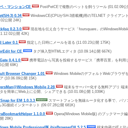
ペ・マンションCE
PostPetCEで複数のペットを飼うツール (01.02.09公開
t(SH-3) 0.34
WindowsCE(CPUがSH-3搭載機)用のTELNET クライア
7.02公開 24K)
k4sq 0.2.3.0
現在地を伝え合うサービス「foursquare」のWindowsMob
11.12.02公開 42K)
 Later 0.1
指定した日時にメールを送る (11.03.23公開 175K)
rEdit for CE
タグ挿入型HTMLエディタ (10.09.14公開 667K)
ate 0.4.1.0
携帯電話から写真を投稿するサービス「携帯百景」を利用しや
26公開 69K)
ult Browser Changer 1.01
Windows MobileのデフォルトWebブラ
 (10.06.09公開 15K)
versMan@Windows Mobile 2.2β
端末をサーバー化する無料アプリ 端末
タを簡単にWeb上に公開、シェアできる (10.01.08公開 1,039K)
Snap for EM 1.0.3.3
スマートフォンを無線ルータ化する事で、パソコンや
ら3G接続インターネット (09.07.28公開 681K)
raBookmarkHelper 1.1.0.0
Opera(Windows Mobile版) のブックマーク編
開 28K)
dows Mobile Professional版 ibisBrowserDX 5.2.5
端末内蔵のIEと比