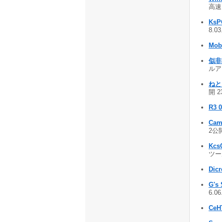
高速!
KsP
8.0
Mob
似非D
ルア
ねと
開 2
R3 
Cam
2公開
Kcs
ツール
Dic
G's 
6.0
CeH