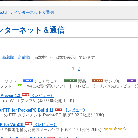
wsCE
インターネット＆通信
ンターネット＆通信
-
新着順
-
名前順
55本中1 ～ 50本を表示しています
1 |
2
ーソフト ｜
シェアウェア ｜
製品 ｜
サンプル ｜
ソフト ｜
特に人気の高いソフト ｜ 《レビュー》 リンク先にレビュー
lViewer 1.3
《レビュー》
Text WEB ブラウザ (03.09.05公開 111K)
arFTP for PocketPC Build 11
《レビュー》
の FTP クライアント PocketPC 版 (03.02.21公開 103K)
P for WinCE
《レビュー》
りの機能を備えた簡易メールソフト (02.11.01公開 268K)