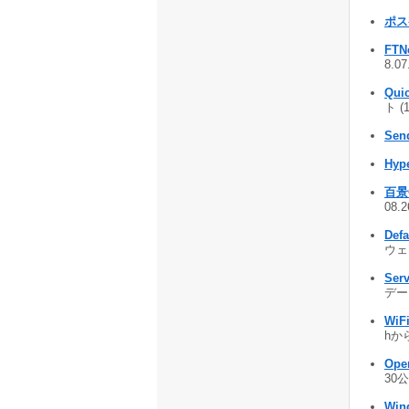
ポス
FTNe
8.0
Quic
ト (
Send
Hype
百景G
08.
Defa
ウェア
Ser
デー
WiFi
hか
Ope
30公
Win