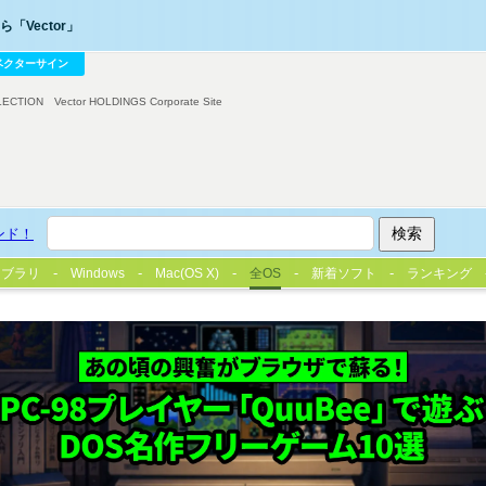
「Vector」
ベクターサイン
LECTION
Vector HOLDINGS Corporate Site
ンド！
イブラリ
Windows
Mac(OS X)
全OS
新着ソフト
ランキング