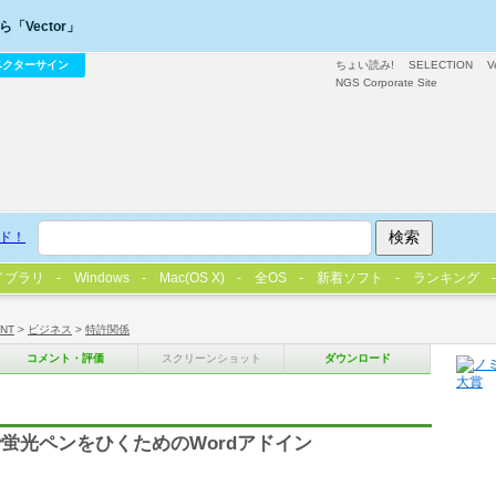
「Vector」
ベクターサイン
ちょい読み!
SELECTION
V
NGS Corporate Site
ド！
イブラリ
Windows
Mac(OS X)
全OS
新着ソフト
ランキング
/NT
>
ビジネス
>
特許関係
コメント・評価
スクリーンショット
ダウンロード
蛍光ペンをひくためのWordアドイン