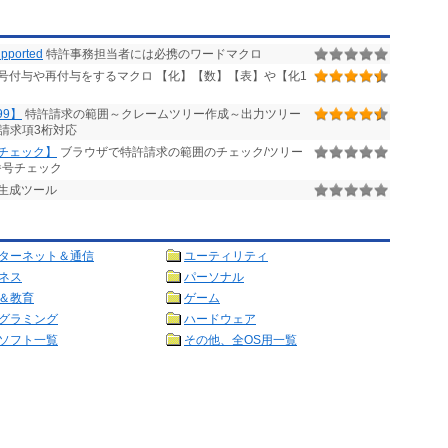
ported
特許事務担当者には必携のワードマクロ
号付与や再付与をするマクロ 【化】【数】【表】や【化1
9】
特許請求の範囲～クレームツリー作成～出力ツリー
請求項3桁対応
をチェック】
ブラウザで特許請求の範囲のチェック/ツリー
番号チェック
生成ツール
ターネット＆通信
ユーティリティ
ネス
パーソナル
＆教育
ゲーム
グラミング
ハードウェア
ソフト一覧
その他、全OS用一覧