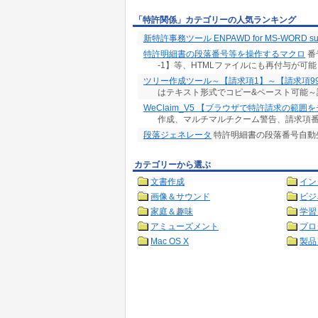
「特許関係」カテゴリーの人気ランキング
新特許事務ツール ENPAWD for MS-WORD sup
特許明細書の段落番号等を操作するマクロ
番
-1】等、HTMLファイルにも再付与が可能
ツリー作成ツール～【請求項1】～【請求項99
はテキスト形式でコピー&ペースト可能～
WeClaim_V5 【ブラウザで特許請求の範囲
作成、マルチマルチクーム警告、請求項
段落ジェネレータ
特許明細書の段落番号自動
カテゴリーから選ぶ
文書作成
イン
画像＆サウンド
ビジ
家庭＆趣味
学習
アミューズメント
プロ
Mac OS X
製品