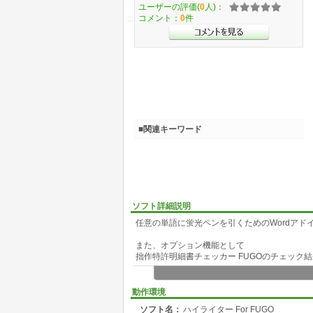
ユーザーの評価(
0
人)：
コメント：
0
件
■関連キーワード
ソフト詳細説明
任意の単語に蛍光ペンを引くためのWordアド
また、オプション機能として
拙作特許明細書チェッカー FUGOのチェック結
* FUGO Ver.2.4.41以降で対応
動作環境
ソフト名：
ハイライター For FUGO