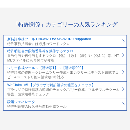
「特許関係」カテゴリーの人気ランキング
新特許事務ツール ENPAWD for MS-WORD supported
特許事務担当者には必携のワードマクロ
特許明細書の段落番号等を操作するマクロ
番号付与や再付与をするマクロ 【化】【数】【表】や【化1-1】等、HT
MLファイルにも再付与が可能
ツリー作成ツール～【請求項1】～【請求項999】
特許請求の範囲～クレームツリー作成～出力ツリーはテキスト形式でコ
ピー&ペースト可能～請求項3桁対応
WeClaim_V5 【ブラウザで特許請求の範囲をチェック】
ブラウザで特許請求の範囲のチェック/ツリー作成、マルチマルチクーム
警告、請求項番号チェック
段落ジェネレータ
特許明細書の段落番号自動生成ツール