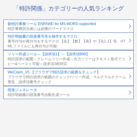
「特許関係」カテゴリーの人気ランキング
新特許事務ツール ENPAWD for MS-WORD supported
特許事務担当者には必携のワードマクロ
特許明細書の段落番号等を操作するマクロ
番号付与や再付与をするマクロ 【化】【数】【表】や【化1-1】等、HT
MLファイルにも再付与が可能
ツリー作成ツール～【請求項1】～【請求項999】
特許請求の範囲～クレームツリー作成～出力ツリーはテキスト形式でコ
ピー&ペースト可能～請求項3桁対応
WeClaim_V5 【ブラウザで特許請求の範囲をチェック】
ブラウザで特許請求の範囲のチェック/ツリー作成、マルチマルチクーム
警告、請求項番号チェック
段落ジェネレータ
特許明細書の段落番号自動生成ツール