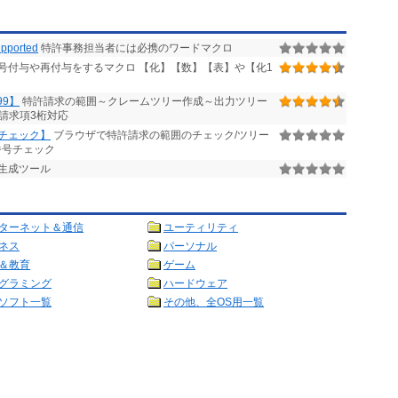
ported
特許事務担当者には必携のワードマクロ
号付与や再付与をするマクロ 【化】【数】【表】や【化1
9】
特許請求の範囲～クレームツリー作成～出力ツリー
請求項3桁対応
をチェック】
ブラウザで特許請求の範囲のチェック/ツリー
番号チェック
生成ツール
ターネット＆通信
ユーティリティ
ネス
パーソナル
＆教育
ゲーム
グラミング
ハードウェア
ソフト一覧
その他、全OS用一覧