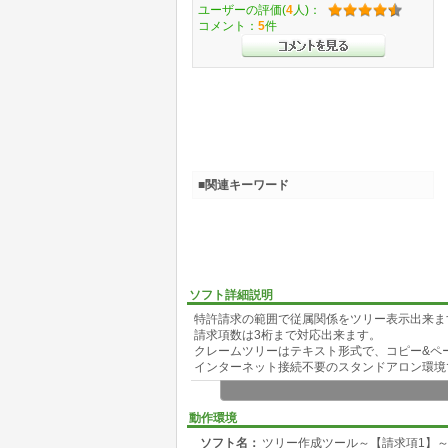
ユーザーの評価(
4
人)：
コメント：
5
件
■関連キーワード
ソフト詳細説明
特許請求の範囲で従属関係をツリー表示出来ま
請求項数は3桁まで対応出来ます。
クレームツリーはテキスト形式で、コピー&ペ
インターネット接続不要のスタンドアロン環境
動作環境
ソフト名：
ツリー作成ツール～【請求項1】～