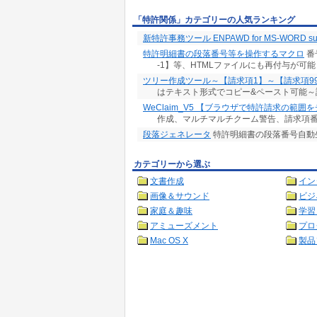
「特許関係」カテゴリーの人気ランキング
新特許事務ツール ENPAWD for MS-WORD sup
特許明細書の段落番号等を操作するマクロ
番
-1】等、HTMLファイルにも再付与が可能
ツリー作成ツール～【請求項1】～【請求項99
はテキスト形式でコピー&ペースト可能～
WeClaim_V5 【ブラウザで特許請求の範囲
作成、マルチマルチクーム警告、請求項
段落ジェネレータ
特許明細書の段落番号自動
カテゴリーから選ぶ
文書作成
イン
画像＆サウンド
ビジ
家庭＆趣味
学習
アミューズメント
プロ
Mac OS X
製品