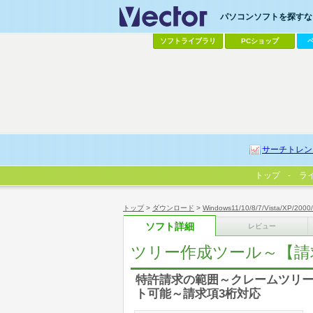
パソコンソフトを探すなら
ソフトライブラリ
PCショップ
サーチトレン
トップ
ラ
トップ
>
ダウンロード
>
Windows11/10/8/7/Vista/XP/2000
ソフト詳細
レビュー
ツリー作成ツール～【請求
特許請求の範囲～クレームツリー
ト可能～請求項3桁対応