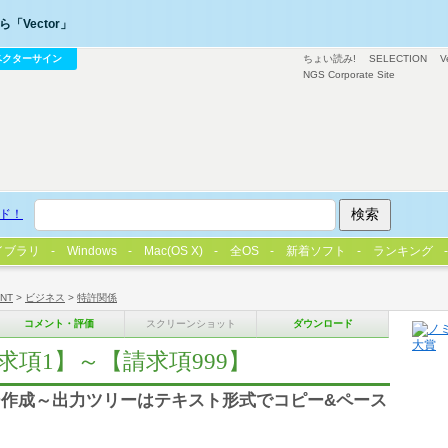
「Vector」
ベクターサイン
ちょい読み!
SELECTION
V
NGS Corporate Site
ド！
イブラリ
Windows
Mac(OS X)
全OS
新着ソフト
ランキング
/NT
>
ビジネス
>
特許関係
コメント・評価
スクリーンショット
ダウンロード
項1】～【請求項999】
作成～出力ツリーはテキスト形式でコピー&ペース