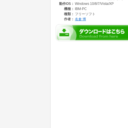
動作OS：
Windows 10/8/7/Vista/XP
機種：
IBM-PC
種類：
フリーソフト
作者：
名倉 博