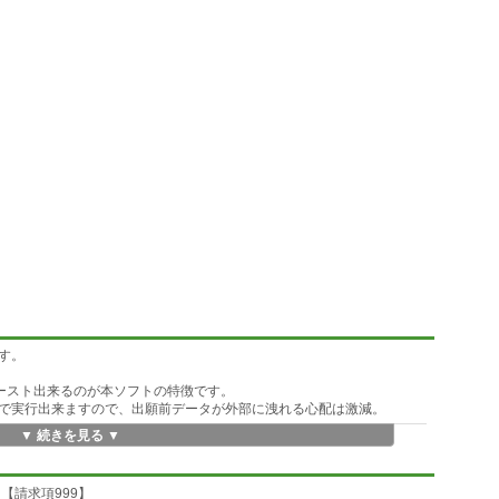
す。
ースト出来るのが本ソフトの特徴です。
で実行出来ますので、出願前データが外部に洩れる心配は激減。
▼ 続きを見る ▼
【請求項999】