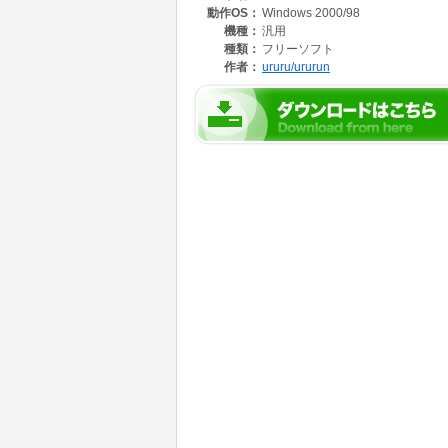
動作OS：
Windows 2000/98
機種：
汎用
種類：
フリーソフト
作者：
ururu/ururun