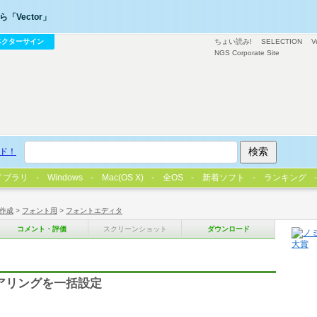
「Vector」
ベクターサイン
ちょい読み!
SELECTION
V
NGS Corporate Site
ド！
イブラリ
Windows
Mac(OS X)
全OS
新着ソフト
ランキング
作成
>
フォント用
>
フォントエディタ
コメント・評価
スクリーンショット
ダウンロード
ベアリングを一括設定