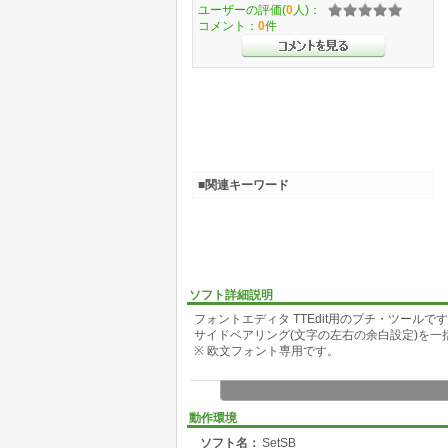
ユーザーの評価(
0
人)：
コメント：
0
件
■関連キーワード
ソフト詳細説明
フォントエディタ TTEdit用のプチ・ツールで
サイドベアリング(文字の左右の余白設定)を一
※ 欧文フォント専用です。
動作環境
ソフト名：
SetSB