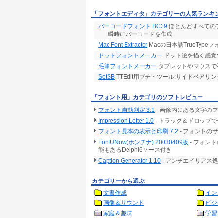
「フォントエディタ」カテゴリーの人気ランキ
バーコードフォント BC39
ほとんどすべてのア
瞬時にバーコードを作成
Mac Font Extractor
Macの日本語TrueTypeフ
ドットフォントメーカー
ドット絵を描く感覚
毛筆フォントメーカー
タブレットやマウスで
SetSB
TTEdit用プチ・ツール:サイドベアリ
「フォント用」カテゴリのソフトレビュー
フォント自動判定 3.1
- 画像内にある文字の
Impression Letter 1.0
- ドラッグ＆ドロップ
フォント見本の表示と印刷 7.2
- フォントの
FontUNow(ホンチナ) 20030409版
- フォン
能もあるDelphi6ソース付き
Caption Generator 1.10
- アンチエイリアス
カテゴリーから選ぶ
文書作成
イン
画像＆サウンド
ビジ
家庭＆趣味
学習