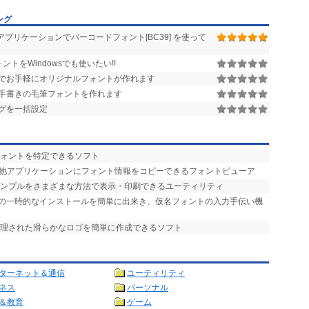
ング
プリケーションでバーコードフォント[BC39] を使って
ォントをWindowsでも使いたい!!
でお手軽にオリジナルフォントが作れます
手書きの毛筆フォントを作れます
ングを一括設定
フォントを特定できるソフト
で他アプリケーションにフォント情報をコピーできるフォントビューア
サンプルをさまざまな方法で表示・印刷できるユーティリティ
トの一時的なインストールを簡単に出来き、仮名フォントの入力手伝い機
処理された滑らかなロゴを簡単に作成できるソフト
ターネット＆通信
ユーティリティ
ネス
パーソナル
＆教育
ゲーム