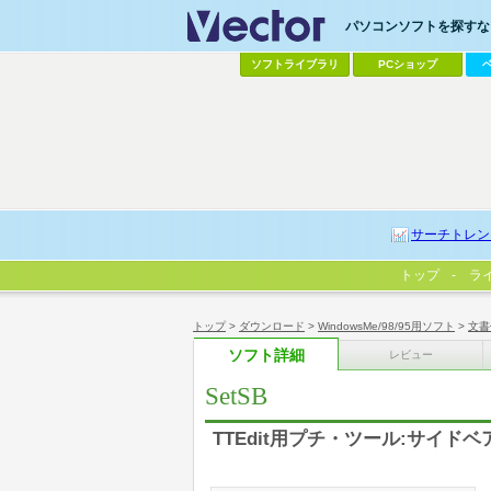
パソコンソフトを探すなら
ソフトライブラリ
PCショップ
サーチトレン
トップ
ラ
トップ
>
ダウンロード
>
WindowsMe/98/95用ソフト
>
文書
ソフト詳細
レビュー
SetSB
TTEdit用プチ・ツール:サイド