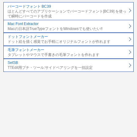
バーコードフォント BC39
ほとんどすべてのアプリケーションでバーコードフォント[BC39] を使っ
て瞬時にバーコードを作成
Mac Font Extractor
Macの日本語TrueTypeフォントをWindowsでも使いたい!!
ドットフォントメーカー
ドット絵を描く感覚でお手軽にオリジナルフォントが作れます
毛筆フォントメーカー
タブレットやマウスで手書きの毛筆フォントを作れます
SetSB
TTEdit用プチ・ツール:サイドベアリングを一括設定