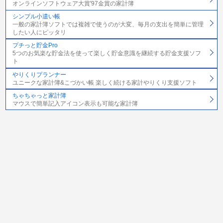
オンラインソフトウェア大賞'97金賞の家計簿
シンプル小遣い帳
一般の家計簿ソフトでは複雑で使うのが大変、毎月の支出を簡単に管理
したい人にピッタリ
プチっと貯金Pro
5つのお気楽な貯金法を使って楽しく貯金意識を継続する貯金支援ソフ
ト
やりくりプランナー
ユニークな家計簿&こづかい帳 楽しく続ける家計やりくり支援ソフト
ちゃちゃっと家計簿
マウスで簡単記入アイコン表示も可能な家計簿