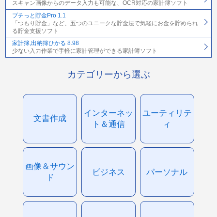
スキャン画像からのデータ入力も可能な、OCR対応の家計簿ソフト
プチっと貯金Pro 1.1
「つもり貯金」など、五つのユニークな貯金法で気軽にお金を貯められ
る貯金支援ソフト
家計簿,出納簿ひかる 8.98
少ない入力作業で手軽に家計管理ができる家計簿ソフト
カテゴリーから選ぶ
インターネッ
ユーティリテ
文書作成
ト＆通信
ィ
画像＆サウン
ビジネス
パーソナル
ド