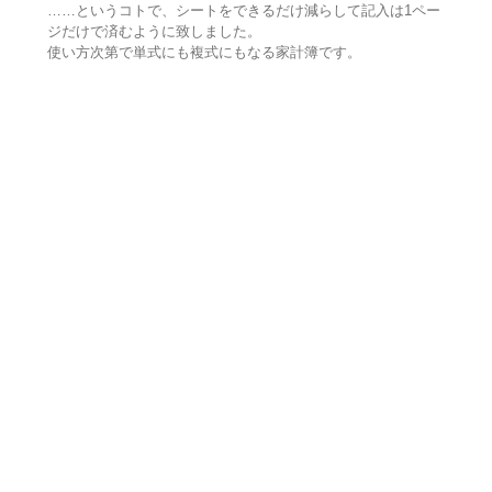
……というコトで、シートをできるだけ減らして記入は1ペー
ジだけで済むように致しました。
使い方次第で単式にも複式にもなる家計簿です。