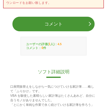
ウンロードをお願い致します。
コメント
ユーザーの評価(
人)：
1
4.5
コメント：
件
0
ソフト詳細説明
口座間振替えをしながら一気につけていける家計簿……略し
て「ふりかけ」です。
VBA を駆使した素晴らしい家計簿はたくさんあれど、自分に
合うモノがありませんでした。
「とにかく単純な作業で永く続けていける家計簿を作ろう」