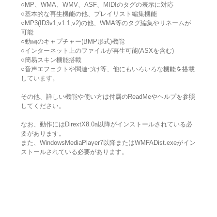
○MP、WMA、WMV、ASF、MIDIのタグの表示に対応
○基本的な再生機能の他、プレイリスト編集機能
○MP3(ID3v1,v1.1,v2)の他、WMA等のタグ編集やリネームが
可能
○動画のキャプチャー(BMP形式)機能
○インターネット上のファイルが再生可能(ASXを含む)
○簡易スキン機能搭載
○音声エフェクトや関連づけ等、他にもいろいろな機能を搭載
しています。
その他、詳しい機能や使い方は付属のReadMeやヘルプを参照
してください。
なお、動作にはDirextX8.0a以降がインストールされている必
要があります。
また、WindowsMediaPlayer7以降またはWMFADist.exeがイン
ストールされている必要があります。