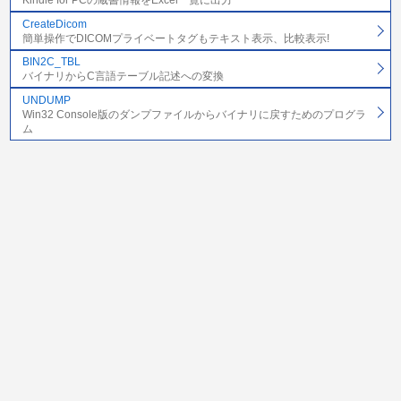
Kindle for PCの蔵書情報をExcel一覧に出力
CreateDicom
簡単操作でDICOMプライベートタグもテキスト表示、比較表示!
BIN2C_TBL
バイナリからC言語テーブル記述への変換
UNDUMP
Win32 Console版のダンプファイルからバイナリに戻すためのプログラ
ム