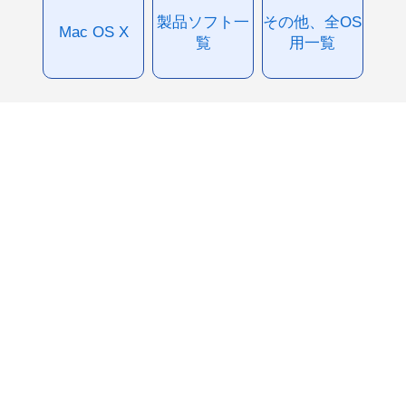
製品ソフト一
その他、全OS
Mac OS X
覧
用一覧