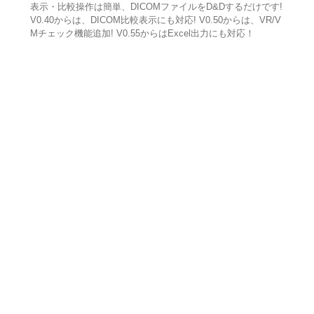
表示・比較操作は簡単、DICOMファイルをD&Dするだけです!
V0.40からは、DICOM比較表示にも対応! V0.50からは、VR/V
Mチェック機能追加! V0.55からはExcel出力にも対応！