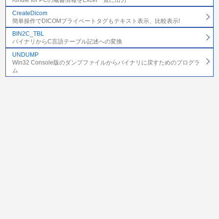
Kindle for PCの蔵書情報をExcel一覧に出力
CreateDicom
簡単操作でDICOMプライベートタグもテキスト表示、比較表示!
BIN2C_TBL
バイナリからC言語テーブル記述への変換
UNDUMP
Win32 Console版のダンプファイルからバイナリに戻すためのプログラ
ム