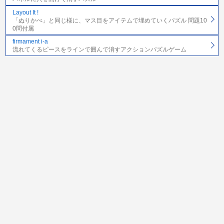
Layout It !
「ぬりかべ」と同じ様に、マス目をアイテムで埋めていくパズル 問題10
0問付属
firmament i-a
流れてくるピースをラインで囲んで消すアクションパズルゲーム