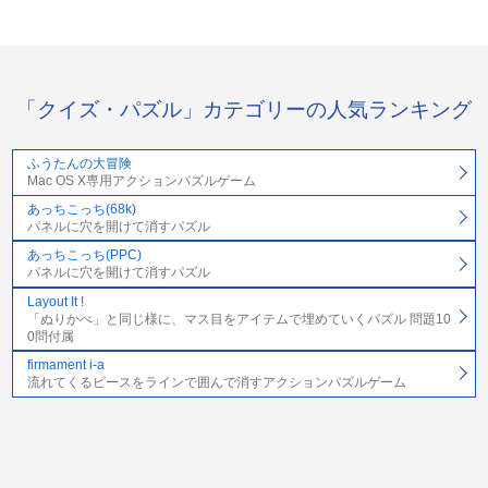
「クイズ・パズル」カテゴリーの人気ランキング
ふうたんの大冒険
Mac OS X専用アクションパズルゲーム
あっちこっち(68k)
パネルに穴を開けて消すパズル
あっちこっち(PPC)
パネルに穴を開けて消すパズル
Layout It !
「ぬりかべ」と同じ様に、マス目をアイテムで埋めていくパズル 問題10
0問付属
firmament i-a
流れてくるピースをラインで囲んで消すアクションパズルゲーム