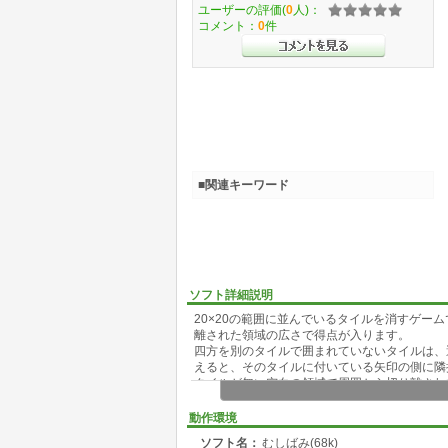
ユーザーの評価(
0
人)：
コメント：
0
件
■関連キーワード
ソフト詳細説明
20×20の範囲に並んでいるタイルを消すゲー
離された領域の広さで得点が入ります。
四方を別のタイルで囲まれていないタイルは、
えると、そのタイルに付いている矢印の側に隣
タイルが無い空白の領域で周囲から切り離され
枚数の2乗が得点になります。
タイルを選択して消す事のできる回数は最初2
動作環境
残り回数が増えます。ゲーム終了時に余った残
ソフト名：
むしばみ(68k)