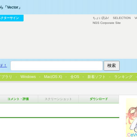
「Vector」
ベクターサイン
ちょい読み!
SELECTION
V
NGS Corporate Site
ド！
イブラリ
Windows
Mac(OS X)
全OS
新着ソフト
ランキング
コメント・評価
スクリーンショット
ダウンロード