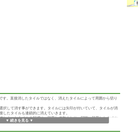
ムです。直接消したタイルではなく、消えたタイルによって周囲から切り
選択して消す事ができます。タイルには矢印が付いていて、タイルが消
接したタイルも連鎖的に消えていきます。
てしまったタイルの領域は、脱落して無くなり、同時に脱落したタイル
▼ 続きを見る ▼
0回です。タイルが脱落すると、同時に脱落したタイル枚数の平方根だけ
り回数は得点に加えられます。