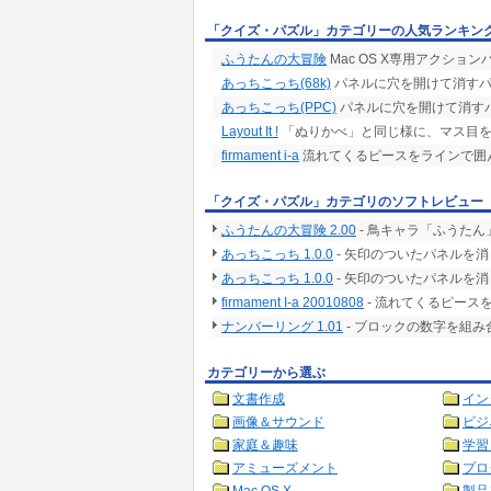
「クイズ・パズル」カテゴリーの人気ランキン
ふうたんの大冒険
Mac OS X専用アクショ
あっちこっち(68k)
パネルに穴を開けて消す
あっちこっち(PPC)
パネルに穴を開けて消す
Layout It !
「ぬりかべ」と同じ様に、マス目を
firmament i-a
流れてくるピースをラインで囲
「クイズ・パズル」カテゴリのソフトレビュー
ふうたんの大冒険 2.00
- 鳥キャラ「ふうた
あっちこっち 1.0.0
- 矢印のついたパネルを
あっちこっち 1.0.0
- 矢印のついたパネルを
firmament I-a 20010808
- 流れてくるピース
ナンバーリング 1.01
- ブロックの数字を組
カテゴリーから選ぶ
文書作成
イン
画像＆サウンド
ビジ
家庭＆趣味
学習
アミューズメント
プロ