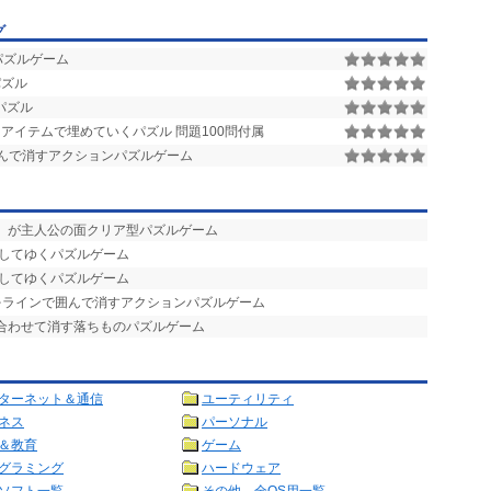
グ
ンパズルゲーム
パズル
パズル
アイテムで埋めていくパズル 問題100問付属
んで消すアクションパズルゲーム
ん」が主人公の面クリア型パズルゲーム
消してゆくパズルゲーム
消してゆくパズルゲーム
をラインで囲んで消すアクションパズルゲーム
み合わせて消す落ちものパズルゲーム
ターネット＆通信
ユーティリティ
ネス
パーソナル
＆教育
ゲーム
グラミング
ハードウェア