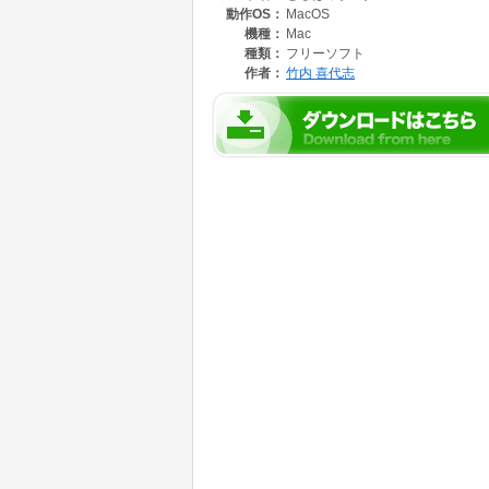
動作OS：
MacOS
これは68k Macintoshで動作する68kMac版です。P
ています。
機種：
Mac
種類：
フリーソフト
macOS 10.13以降で動作するmacOS版とWin
作者：
竹内 喜代志