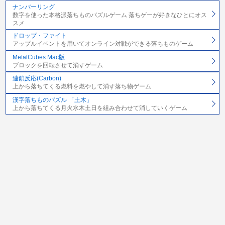
ナンバーリング
数字を使った本格派落ちものパズルゲーム 落ちゲーが好きなひとにオス
スメ
ドロップ・ファイト
アップルイベントを用いてオンライン対戦ができる落ちものゲーム
MetalCubes Mac版
ブロックを回転させて消すゲーム
連鎖反応(Carbon)
上から落ちてくる燃料を燃やして消す落ち物ゲーム
漢字落ちものパズル 「土木」
上から落ちてくる月火水木土日を組み合わせて消していくゲーム