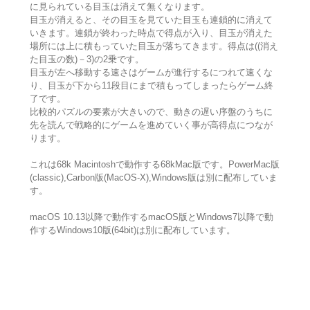
に見られている目玉は消えて無くなります。
目玉が消えると、その目玉を見ていた目玉も連鎖的に消えて
いきます。連鎖が終わった時点で得点が入り、目玉が消えた
場所には上に積もっていた目玉が落ちてきます。得点は((消え
た目玉の数)－3)の2乗です。
目玉が左へ移動する速さはゲームが進行するにつれて速くな
り、目玉が下から11段目にまで積もってしまったらゲーム終
了です。
比較的パズルの要素が大きいので、動きの遅い序盤のうちに
先を読んで戦略的にゲームを進めていく事が高得点につなが
ります。
これは68k Macintoshで動作する68kMac版です。PowerMac版
(classic),Carbon版(MacOS-X),Windows版は別に配布していま
す。
macOS 10.13以降で動作するmacOS版とWindows7以降で動
作するWindows10版(64bit)は別に配布しています。