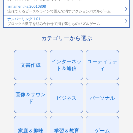
firmament I-a 20010808
流れてくるピースをラインで囲んで消すアクションパズルゲーム
ナンバーリング 1.01
ブロックの数字を組み合わせて消す落ちものパズルゲーム
カテゴリーから選ぶ
インターネッ
ユーティリテ
文書作成
ト＆通信
ィ
画像＆サウン
ビジネス
パーソナル
ド
家庭＆趣味
学習＆教育
ゲーム