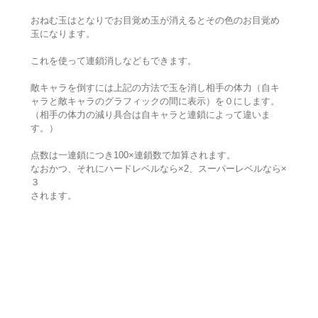
おねむ玉はとなりでお目覚め玉が消えるとその色のお目覚め
玉になります。
これを使って連鎖消しなどもできます。
敵キャラを倒すには上記の方法で玉を消し相手の体力（自キ
ャラと敵キャラのグラフィックの間に表示）を０にします。
（相手の体力の減り具合は自キャラと連鎖によって違いま
す。）
点数は一連鎖につき100×連鎖数で加算されます。
なおかつ、それにハードレベルなら×2、スーパーレベルなら×
３
されます。