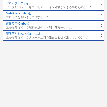
ドロップ・ファイト
アップルイベントを用いてオンライン対戦ができる落ちものゲーム
MetalCubes Mac版
ブロックを回転させて消すゲーム
連鎖反応(Carbon)
上から落ちてくる燃料を燃やして消す落ち物ゲーム
漢字落ちものパズル 「土木」
上から落ちてくる月火水木土日を組み合わせて消していくゲーム